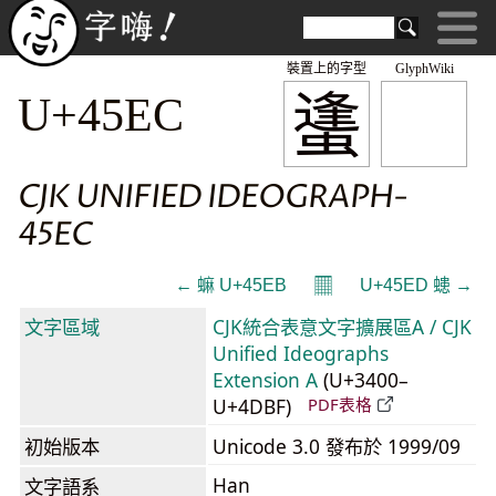
裝置上的字型
GlyphWiki
䗬
U+45EC
CJK UNIFIED IDEOGRAPH-
45EC
𝄜
← 䗫 U+45EB
U+45ED 䗭 →
文字區域
CJK統合表意文字擴展區A / CJK
Unified Ideographs
Extension A
(U+3400–
U+4DBF)
PDF表格
初始版本
Unicode 3.0 發布於 1999/09
Han
文字語系