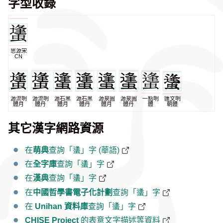
字型收錄
思源宋
CN
源流明
源流明
源石黑
源石黑
源泉圓
源泉圓
一點明
匯文明
體月
體丹
體月
體丹
體月
體丹
體
朝體
其它漢字網路資源
在
萌典
查詢「䗬」字 (華語)
在
全字庫
查詢「䗬」字
在
漢典
查詢「䗬」字
在
中國哲學書電子化計劃
查詢「䗬」字
在
Unihan 資料庫
查詢「䗬」字
CHISE Project
的表意文字描述等資料