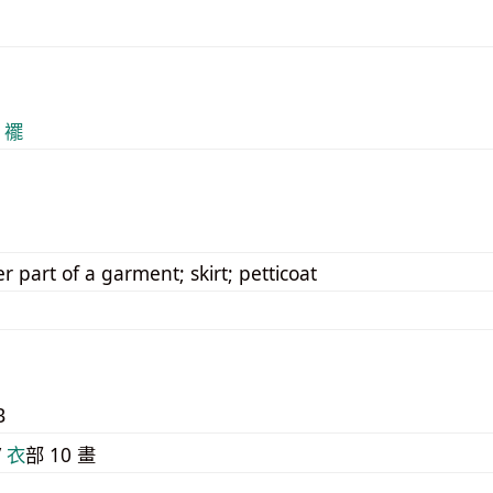
 襬
r part of a garment; skirt; petticoat
B
/
⾐
部 10 畫