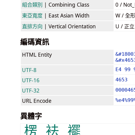
組合類別
| Combining Class
0 / Not
東亞寬度
| East Asian Width
W / 全
直排方向
| Vertical Orientation
U / 正
編碼資訊
HTML Entity
&#1800
&#x465
UTF-8
E4 99 
UTF-16
4653
UTF-32
000046
URL Encode
%e4%99
異體字
楞
袪
襬