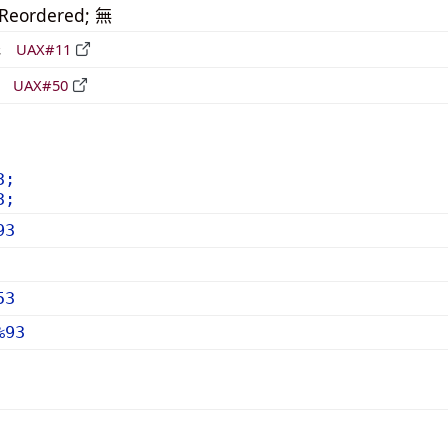
_Reordered; 無
形
UAX#11
立
UAX#50
3;
3;
93
53
%93