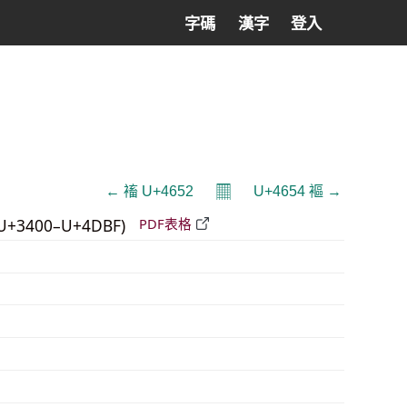
字碼
漢字
登入
𝄜
← 䙒 U+4652
U+4654 䙔 →
U+3400–U+4DBF)
PDF表格