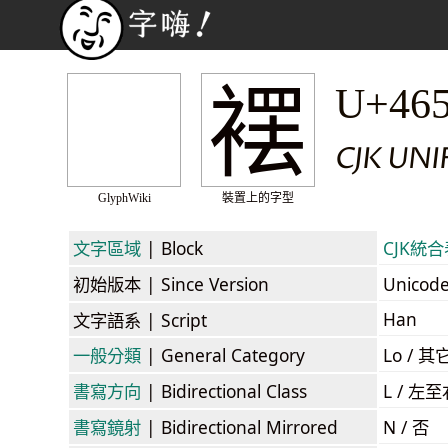
䙓
U+46
CJK UNI
GlyphWiki
裝置上的字型
文字區域
| Block
CJK統合表
初始版本
| Since Version
Unicod
Han
文字語系
| Script
一般分類
| General Category
Lo / 其它
書寫方向
| Bidirectional Class
L / 左
書寫鏡射
| Bidirectional Mirrored
N / 否