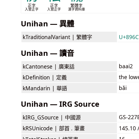
正字
正字
繁體字
入管正字
入管正字
漢字資料庫
Unihan — 異體
kTraditionalVariant |
繁體字
U+896C
Unihan — 讀音
baai2
kCantonese |
廣東話
the lowe
kDefinition |
定義
bǎi
kMandarin |
華語
Unihan — IRG Source
GS-227
kIRG_GSource |
中國源
kRSUnicode |
部首 . 筆畫
145.10 
16