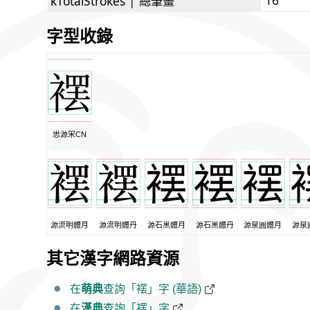
kTotalStrokes |
總筆畫
字型收錄
思源宋CN
源流明體月
源流明體丹
源石黑體月
源石黑體丹
源泉圓體月
源泉
其它漢字網路資源
在
萌典
查詢「䙓」字 (華語)
在
漢典
查詢「䙓」字