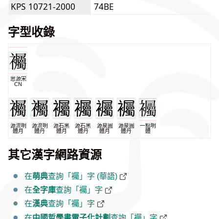
KPS 10721-2000
74BE
字型收錄
思源宋
CN
源流明
源流明
源石黑
源石黑
源泉圓
源泉圓
一點明
體月
體丹
體月
體丹
體月
體丹
體
其它漢字網路資源
在
萌典
查詢「䙱」字 (華語)
在
全字庫
查詢「䙱」字
在
漢典
查詢「䙱」字
在
中國哲學書電子化計劃
查詢「䙱」字