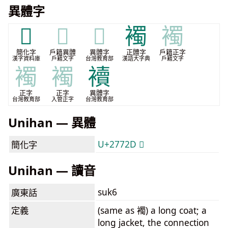
異體字
𧜭
𧜭
𧜭
襡
襡
簡化字
戶籍異體
異體字
正體字
戶籍正字
漢字資料庫
戶籍文字
台灣教育部
漢語大字典
戶籍文字
襡
襡
襩
正字
正字
異體字
台灣教育部
入管正字
台灣教育部
Unihan — 異體
U+2772D 𧜭
簡化字
Unihan — 讀音
suk6
廣東話
定義
(same as 襡) a long coat; a
long jacket, the connection