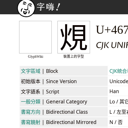
䙺
U+46
CJK UN
GlyphWiki
裝置上的字型
文字區域
| Block
CJK統合表
初始版本
| Since Version
Unicod
Han
文字語系
| Script
一般分類
| General Category
Lo / 其它
書寫方向
| Bidirectional Class
L / 左
書寫鏡射
| Bidirectional Mirrored
N / 否