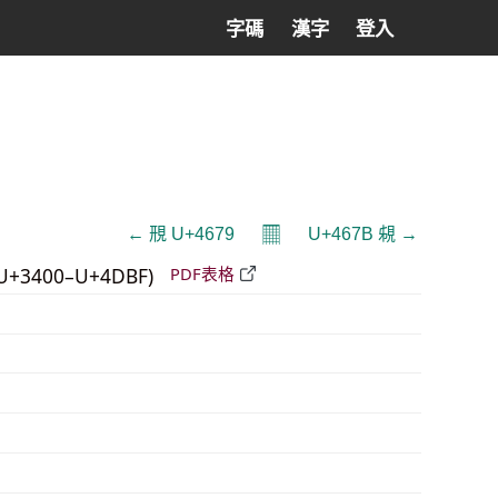
字碼
漢字
登入
𝄜
← 䙹 U+4679
U+467B 䙻 →
U+3400–U+4DBF)
PDF表格