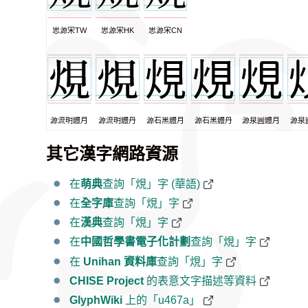
思源宋TW
思源宋HK
思源宋CN
源流明體月
源流明體丹
源石黑體月
源石黑體丹
源泉圓體月
源泉
其它漢字網路資源
在
萌典
查詢「䙺」字 (華語)
在
全字庫
查詢「䙺」字
在
漢典
查詢「䙺」字
在
中國哲學書電子化計劃
查詢「䙺」字
在
Unihan 資料庫
查詢「䙺」字
CHISE Project
的表意文字描述等資料
GlyphWiki
上的「u467a」