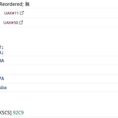
_Reordered; 無
形
UAX#11
立
UAX#50
2;
A;
BA
7A
%ba
HKSCS]
92C9