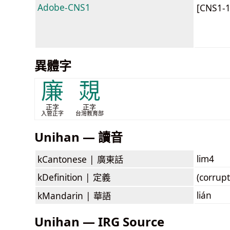
Adobe-CNS1
[CNS1-
異體字
廉
覝
正字
正字
入管正字
台灣教育部
Unihan — 讀音
lim4
kCantonese |
廣東話
kDefinition |
定義
(corrup
lián
kMandarin |
華語
Unihan — IRG Source