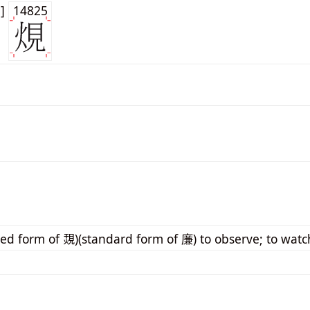
1]
14825
ted form of 覝)(standard form of 廉) to observe; to watc