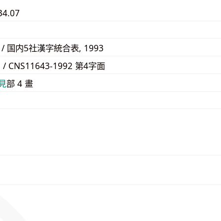
34.07
6C / 国内5社漢字統合表, 1993
5 / CNS11643-1992 第4字面
⾒
部 4 畫