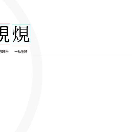
圓體丹
一點明體