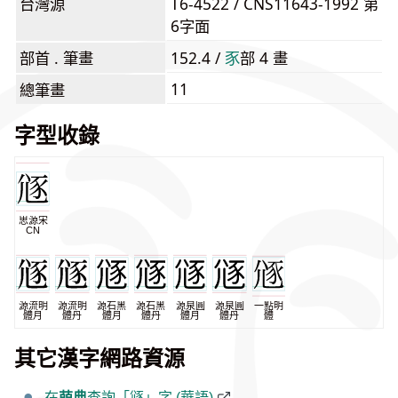
台灣源
T6-4522 / CNS11643-1992 第
6字面
部首 . 筆畫
152.4 /
⾗
部 4 畫
11
總筆畫
字型收錄
思源宋
CN
源流明
源流明
源石黑
源石黑
源泉圓
源泉圓
一點明
體月
體丹
體月
體丹
體月
體丹
體
其它漢字網路資源
在
萌典
查詢「䝇」字 (華語)