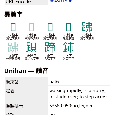
URL Encode
%e4%9f%9b
異體字
𧺡
𧺡
𧺺
𧿲
𧿳
異體字
異體字
異體字
異體字
異體字
漢語大字典
台灣教育部
漢語大字典
龍龕手鏡
漢語大字典
𧿳
䟺
蹄
鈰
異體字
正體字
正字
正字
台灣教育部
漢語大字典
入管正字
入管正字
Unihan — 讀音
bat6
廣東話
walking rapidly; in a hurry,
定義
to stride over; to step across
63689.050:bó,fèi,bèi
漢語拼音
bó
華語