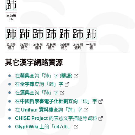
思源宋
CN
源流明
源流明
源石黑
源石黑
源泉圓
源泉圓
一點明
體月
體丹
體月
體丹
體月
體丹
體
其它漢字網路資源
在
萌典
查詢「䟛」字 (華語)
在
全字庫
查詢「䟛」字
在
漢典
查詢「䟛」字
在
中國哲學書電子化計劃
查詢「䟛」字
在
Unihan 資料庫
查詢「䟛」字
CHISE Project
的表意文字描述等資料
GlyphWiki
上的「u47db」