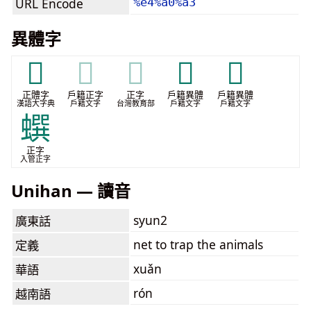
URL Encode
%e4%a0%a3
異體字
𦌔
𦌔
𦌔
𦌮
𨂳
正體字
戶籍正字
正字
戶籍異體
戶籍異體
漢語大字典
戶籍文字
台灣教育部
戶籍文字
戶籍文字
蟤
正字
入管正字
Unihan — 讀音
syun2
廣東話
net to trap the animals
定義
xuǎn
華語
rón
越南語