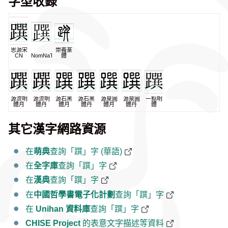
字型收錄
思源宋
崇羲篆
CN
NomNaTong
體
源流明
源流明
源石黑
源石黑
源泉圓
源泉圓
一點明
體月
體丹
體月
體丹
體月
體丹
體
其它漢字網路資源
在
萌典
查詢「䠣」字 (華語)
在
全字庫
查詢「䠣」字
在
漢典
查詢「䠣」字
在
中國哲學書電子化計劃
查詢「䠣」字
在
Unihan 資料庫
查詢「䠣」字
CHISE Project
的表意文字描述等資料