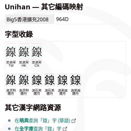
Unihan — 其它編碼映射
964D
Big5香港擴充2008
字型收錄
思源宋
思源宋
思源宋
TW
HK
CN
源流明
源流明
源石黑
源石黑
源泉圓
源泉圓
體月
體丹
體月
體丹
體月
體丹
其它漢字網路資源
在
萌典
查詢「䤼」字 (華語)
在
全字庫
查詢「䤼」字