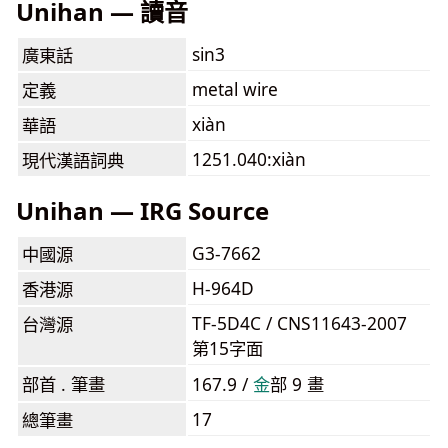
Unihan — 讀音
sin3
廣東話
metal wire
定義
xiàn
華語
1251.040:xiàn
現代漢語詞典
Unihan — IRG Source
G3-7662
中國源
H-964D
香港源
TF-5D4C / CNS11643-2007
台灣源
第15字面
部首 . 筆畫
167.9 /
⾦
部 9 畫
17
總筆畫