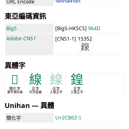
URL Encode
%e4%a4%bc
東亞編碼資訊
Big5
[Big5-HKSCS]
964D
Adobe-CNS1
[CNS1-1]
15352
異體字
𬭣
線
線
鍠
簡化字
正字
正字
正字
漢字資料庫
可洪音義
入管正字
入管正字
Unihan — 異體
U+2CB63 𬭣
簡化字