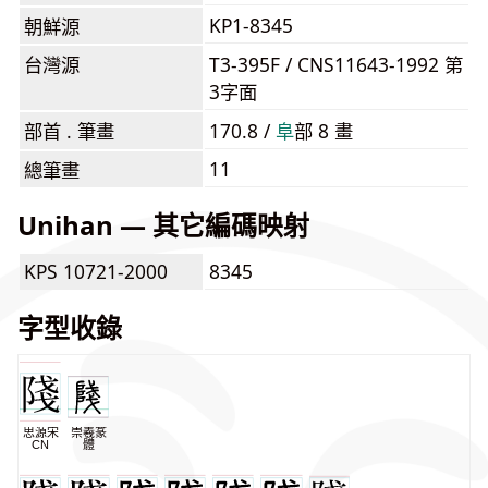
KP1-8345
朝鮮源
台灣源
T3-395F / CNS11643-1992 第
3字面
部首 . 筆畫
170.8 /
⾩
部 8 畫
11
總筆畫
Unihan — 其它編碼映射
KPS 10721-2000
8345
字型收錄
思源宋
崇羲篆
CN
體