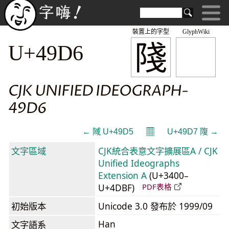
裝置上的字型
GlyphWiki
䧖
U+49D6
CJK UNIFIED IDEOGRAPH-
49D6
𝄜
← 䧕 U+49D5
U+49D7 䧗 →
文字區域
CJK統合表意文字擴展區A / CJK
Unified Ideographs
Extension A
(U+3400–
U+4DBF)
PDF表格
初始版本
Unicode 3.0 發布於 1999/09
Han
文字語系