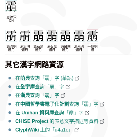
思源宋
CN
源流明
源流明
源石黑
源石黑
源泉圓
源泉圓
一點明
體月
體丹
體月
體丹
體月
體丹
體
其它漢字網路資源
在
萌典
查詢「䨜」字 (華語)
在
全字庫
查詢「䨜」字
在
漢典
查詢「䨜」字
在
中國哲學書電子化計劃
查詢「䨜」字
在
Unihan 資料庫
查詢「䨜」字
CHISE Project
的表意文字描述等資料
GlyphWiki
上的「u4a1c」