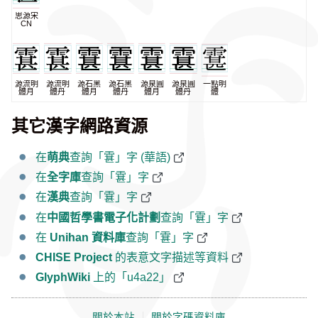
思源宋
CN
源流明
源流明
源石黑
源石黑
源泉圓
源泉圓
一點明
體月
體丹
體月
體丹
體月
體丹
體
其它漢字網路資源
在
萌典
查詢「䨢」字 (華語)
在
全字庫
查詢「䨢」字
在
漢典
查詢「䨢」字
在
中國哲學書電子化計劃
查詢「䨢」字
在
Unihan 資料庫
查詢「䨢」字
CHISE Project
的表意文字描述等資料
GlyphWiki
上的「u4a22」
關於本站
｜
關於字碼資料庫