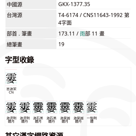
GKX-1377.35
中國源
台灣源
T4-6174 / CNS11643-1992 第
4字面
部首 . 筆畫
173.11 /
⾬
部 11 畫
19
總筆畫
字型收錄
思源宋
CN
源流明
源流明
源石黑
源石黑
源泉圓
源泉圓
一點明
體月
體丹
體月
體丹
體月
體丹
體
其它漢字網路資源