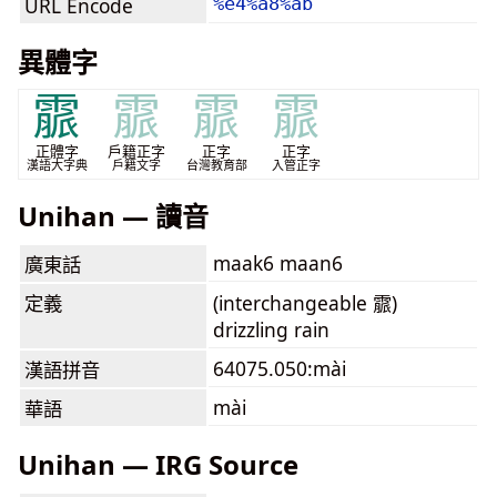
URL Encode
%e4%a8%ab
異體字
霢
霢
霢
霢
正體字
戶籍正字
正字
正字
漢語大字典
戶籍文字
台灣教育部
入管正字
Unihan — 讀音
maak6 maan6
廣東話
定義
(interchangeable 霢)
drizzling rain
64075.050:mài
漢語拼音
mài
華語
Unihan — IRG Source