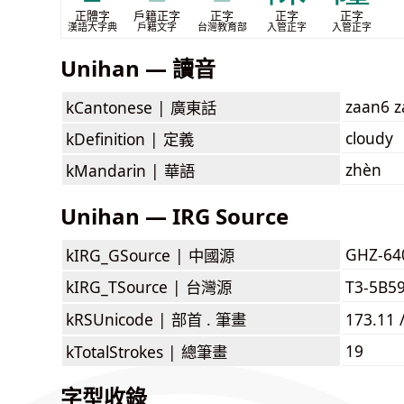
正體字
戶籍正字
正字
正字
正字
漢語大字典
戶籍文字
台灣教育部
入管正字
入管正字
Unihan — 讀音
zaan6 
kCantonese |
廣東話
cloudy
kDefinition |
定義
zhèn
kMandarin |
華語
Unihan — IRG Source
GHZ-64
kIRG_GSource |
中國源
kIRG_TSource |
台灣源
T3-5B5
kRSUnicode |
部首 . 筆畫
173.11 
19
kTotalStrokes |
總筆畫
字型收錄