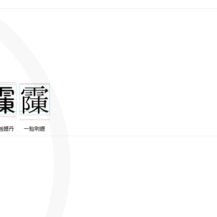
圓體丹
一點明體