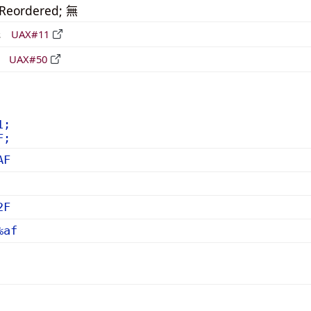
_Reordered; 無
形
UAX#11
立
UAX#50
1;
F;
AF
2F
%af