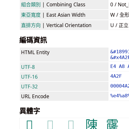
組合類別
| Combining Class
0 / Not
東亞寬度
| East Asian Width
W / 全
直排方向
| Vertical Orientation
U / 正
編碼資訊
HTML Entity
&#1899
&#x4A2
UTF-8
E4 A8 
UTF-16
4A2F
UTF-32
00004A
URL Encode
%e4%a8
異體字
𩄛
𩄛
𩄛
陳
霳