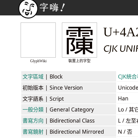
䨯
U+4A
CJK UN
GlyphWiki
裝置上的字型
文字區域
| Block
CJK統合表
初始版本
| Since Version
Unicod
Han
文字語系
| Script
一般分類
| General Category
Lo / 其它
書寫方向
| Bidirectional Class
L / 左
書寫鏡射
| Bidirectional Mirrored
N / 否