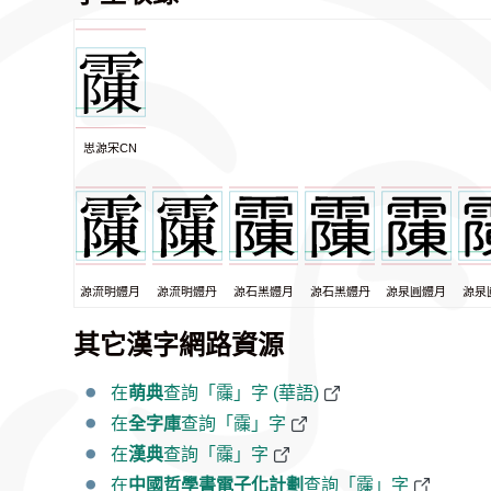
思源宋CN
源流明體月
源流明體丹
源石黑體月
源石黑體丹
源泉圓體月
源泉
其它漢字網路資源
在
萌典
查詢「䨯」字 (華語)
在
全字庫
查詢「䨯」字
在
漢典
查詢「䨯」字
在
中國哲學書電子化計劃
查詢「䨯」字