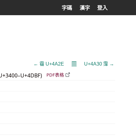
字碼
漢字
登入
𝄜
← 䨮 U+4A2E
U+4A30 䨰 →
U+3400–U+4DBF)
PDF表格