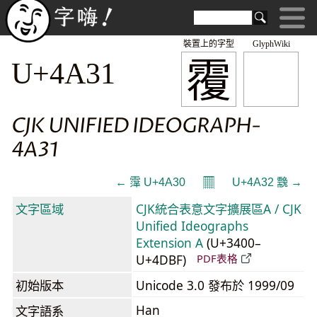
裝置上的字型
GlyphWiki
䨱
U+4A31
CJK UNIFIED IDEOGRAPH-
4A31
𝄜
← 䨰 U+4A30
U+4A32 䨲 →
文字區域
CJK統合表意文字擴展區A / CJK
Unified Ideographs
Extension A
(U+3400–
U+4DBF)
PDF表格
初始版本
Unicode 3.0 發布於 1999/09
Han
文字語系