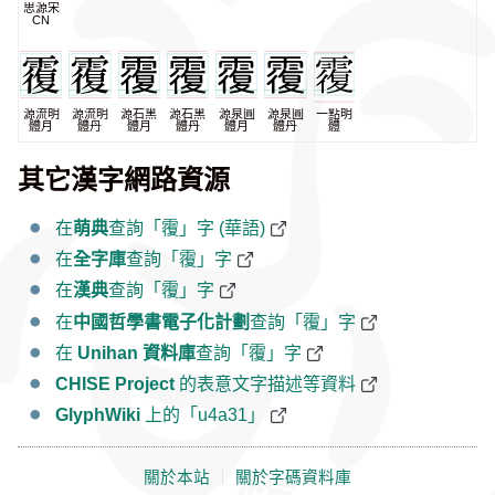
思源宋
CN
源流明
源流明
源石黑
源石黑
源泉圓
源泉圓
一點明
體月
體丹
體月
體丹
體月
體丹
體
其它漢字網路資源
在
萌典
查詢「䨱」字 (華語)
在
全字庫
查詢「䨱」字
在
漢典
查詢「䨱」字
在
中國哲學書電子化計劃
查詢「䨱」字
在
Unihan 資料庫
查詢「䨱」字
CHISE Project
的表意文字描述等資料
GlyphWiki
上的「u4a31」
關於本站
｜
關於字碼資料庫