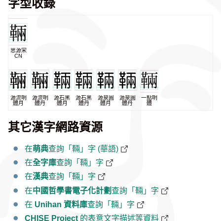
字型收錄
思源宋
CN
源流明
源流明
源石黑
源石黑
源泉圓
源泉圓
一點明
體月
體丹
體月
體丹
體月
體丹
體
其它漢字網路資源
在
萌典
查詢「䩫」字 (華語)
在
全字庫
查詢「䩫」字
在
漢典
查詢「䩫」字
在
中國哲學書電子化計劃
查詢「䩫」字
在
Unihan 資料庫
查詢「䩫」字
CHISE Project
的表意文字描述等資料