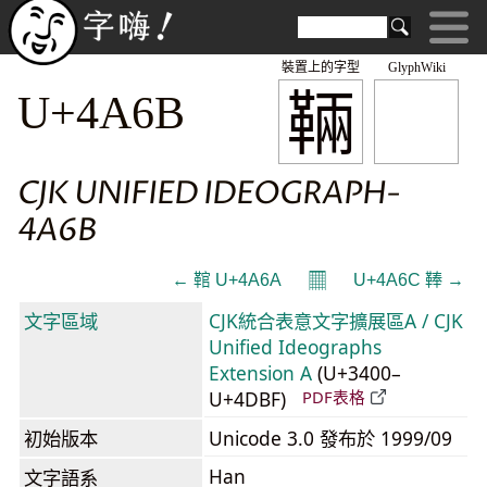
裝置上的字型
GlyphWiki
䩫
U+4A6B
CJK UNIFIED IDEOGRAPH-
4A6B
𝄜
← 䩪 U+4A6A
U+4A6C 䩬 →
文字區域
CJK統合表意文字擴展區A / CJK
Unified Ideographs
Extension A
(U+3400–
U+4DBF)
PDF表格
初始版本
Unicode 3.0 發布於 1999/09
Han
文字語系