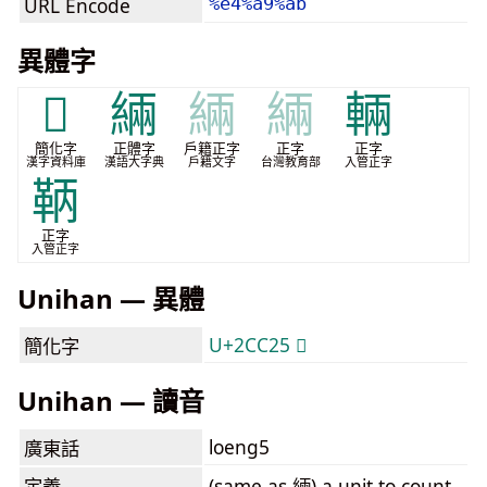
URL Encode
%e4%a9%ab
異體字
𬰥
緉
緉
緉
輛
簡化字
正體字
戶籍正字
正字
正字
漢字資料庫
漢語大字典
戶籍文字
台灣教育部
入管正字
鞆
正字
入管正字
Unihan — 異體
U+2CC25 𬰥
簡化字
Unihan — 讀音
loeng5
廣東話
定義
(same as 緉) a unit to count