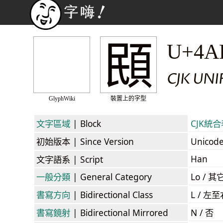
䪸
U+4A
CJK UN
GlyphWiki
裝置上的字型
文字區域
| Block
CJK統合表
初始版本
| Since Version
Unicod
Han
文字語系
| Script
一般分類
| General Category
Lo / 其它
書寫方向
| Bidirectional Class
L / 左
書寫鏡射
| Bidirectional Mirrored
N / 否