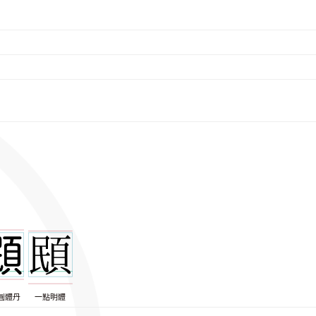
圓體丹
一點明體