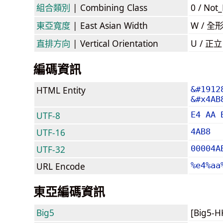
組合類別
| Combining Class
0 / Not
東亞寬度
| East Asian Width
W / 全
直排方向
| Vertical Orientation
U / 正
編碼資訊
HTML Entity
&#1912
&#x4AB
UTF-8
E4 AA 
UTF-16
4AB8
UTF-32
00004A
URL Encode
%e4%aa
東亞編碼資訊
Big5
[Big5-