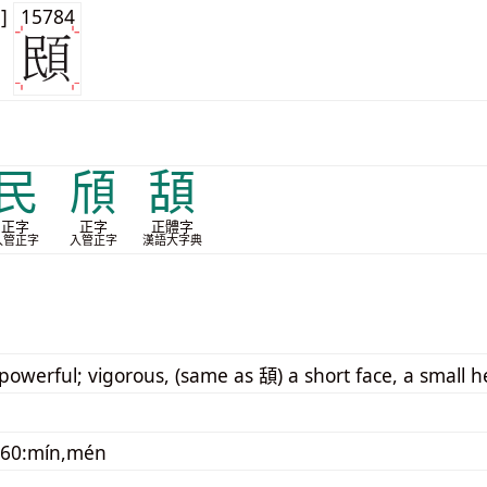
1]
15784
民
頎
頢
正字
正字
正體字
入管正字
入管正字
漢語大字典
 powerful; vigorous, (same as 頢) a short face, a small 
060:mín,mén