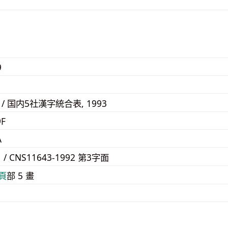
9
6B / 国内5社漢字統合表, 1993
9F
A
1 / CNS11643-1992 第3字面
⾴
部 5 畫