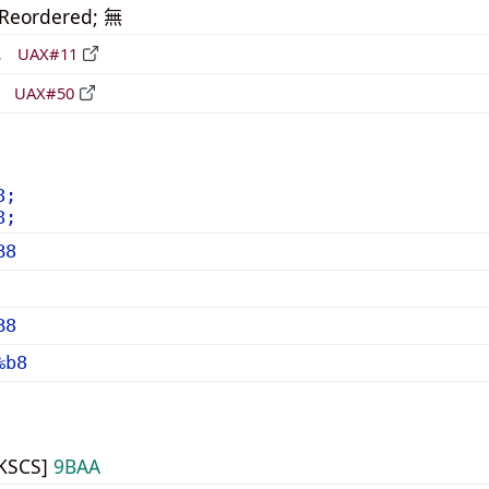
_Reordered; 無
形
UAX#11
立
UAX#50
8;
8;
B8
B8
%b8
HKSCS]
9BAA