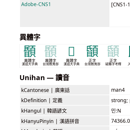
Adobe-CNS1
[CNS1-
異體字
𩔉
𩔉
𩕻
䫒
䫒
異體字
異體字
異體字
正字
正字
漢語大字典
台灣教育部
漢語大字典
台灣教育部
疑難字考釋
Unihan — 讀音
man4
kCantonese |
廣東話
kDefinition |
定義
strong;
kHangul |
韓語諺文
민:N
74366.
kHanyuPinyin |
漢語拼音