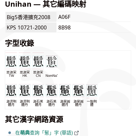
Unihan — 其它編碼映射
A06F
Big5香港擴充2008
KPS 10721-2000
8B98
字型收錄
思源宋
思源宋
思源宋
TW
HK
CN
NomNaTong
源流明
源流明
源石黑
源石黑
源泉圓
源泉圓
一點明
體月
體丹
體月
體丹
體月
體丹
體
其它漢字網路資源
在
萌典
查詢「䰄」字 (華語)