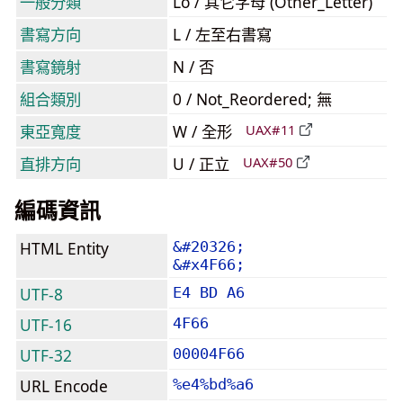
一般分類
Lo / 其它字母 (Other_Letter)
書寫方向
L / 左至右書寫
書寫鏡射
N / 否
組合類別
0 / Not_Reordered; 無
東亞寬度
W / 全形
UAX#11
直排方向
U / 正立
UAX#50
編碼資訊
HTML Entity
&#20326;
&#x4F66;
UTF-8
E4 BD A6
UTF-16
4F66
UTF-32
00004F66
URL Encode
%e4%bd%a6