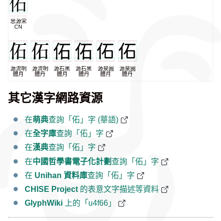
思源宋
CN
源流明
源流明
源石黑
源石黑
源泉圓
源泉圓
體月
體丹
體月
體丹
體月
體丹
其它漢字網路資源
在
萌典
查詢「佦」字 (華語)
在
全字庫
查詢「佦」字
在
漢典
查詢「佦」字
在
中國哲學書電子化計劃
查詢「佦」字
在
Unihan 資料庫
查詢「佦」字
CHISE Project
的表意文字描述等資料
GlyphWiki
上的「u4f66」