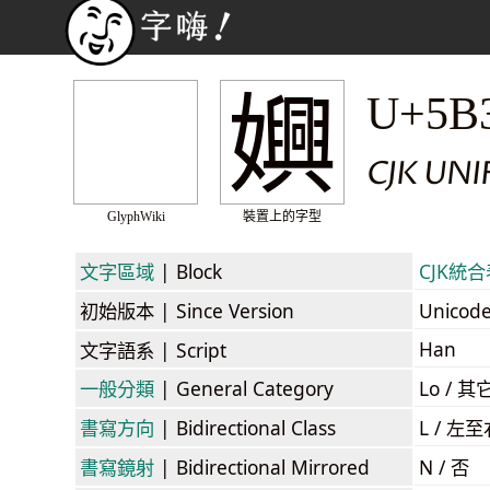
嬹
U+5B
CJK UNI
GlyphWiki
裝置上的字型
文字區域
| Block
CJK統合表
初始版本
| Since Version
Unicod
Han
文字語系
| Script
一般分類
| General Category
Lo / 其它
書寫方向
| Bidirectional Class
L / 左
書寫鏡射
| Bidirectional Mirrored
N / 否