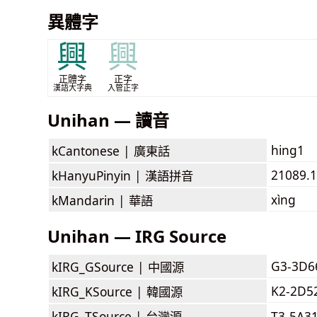
異體字
興
興
正體字
正字
漢語大字典
入管正字
Unihan — 讀音
hing1
kCantonese |
廣東話
21089.1
kHanyuPinyin |
漢語拼音
xìng
kMandarin |
華語
Unihan — IRG Source
G3-3D6
kIRG_GSource |
中國源
K2-2D5
kIRG_KSource |
韓國源
kIRG_TSource |
台灣源
T3-5A3