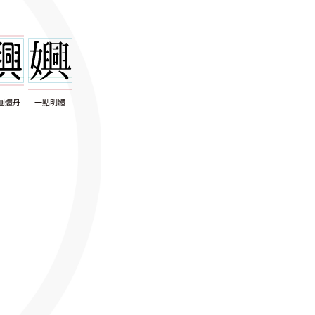
圓體丹
一點明體