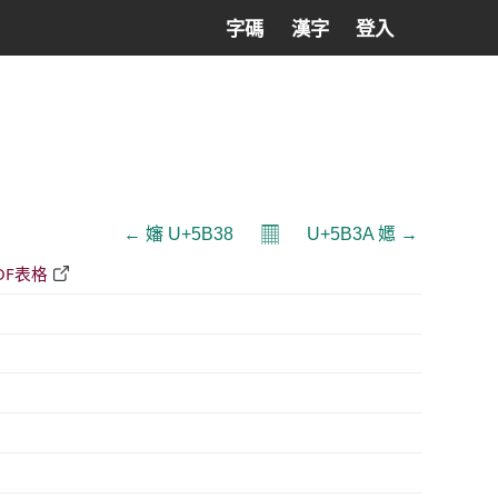
字碼
漢字
登入
𝄜
← 嬸 U+5B38
U+5B3A 嬺 →
DF表格