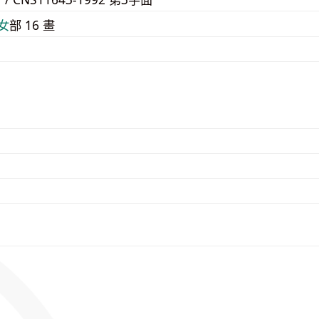
⼥
部 16 畫