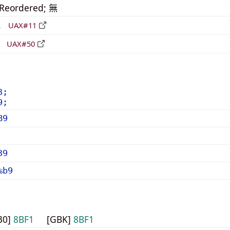
_Reordered; 無
形
UAX#11
立
UAX#50
3;
9;
B9
39
%b9
30]
8BF1
[GBK]
8BF1