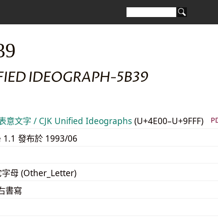
39
FIED IDEOGRAPH-5B39
意文字 / CJK Unified Ideographs
(U+4E00–U+9FFF)
P
e 1.1 發布於 1993/06
字母 (Other_Letter)
至右書寫