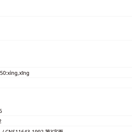
50:xìng,xīng
6
2
1 / CNS11643-1992 第3字面