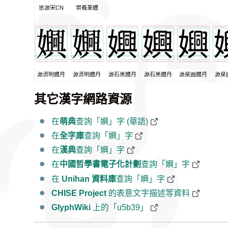
思源宋CN
崇羲篆體
源流明體月
源流明體丹
源石黑體月
源石黑體丹
源泉圓體月
源泉
其它漢字網路資源
在
萌典
查詢「嬹」字 (華語)
在
全字庫
查詢「嬹」字
在
漢典
查詢「嬹」字
在
中國哲學書電子化計劃
查詢「嬹」字
在
Unihan 資料庫
查詢「嬹」字
CHISE Project
的表意文字描述等資料
GlyphWiki
上的「u5b39」