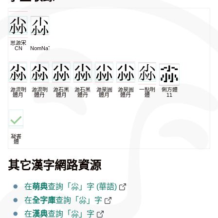
思源宋
CN
NomNaTong
源流明
源流明
源石黑
源石黑
源泉圓
源泉圓
一點明
俐方體
體月
體丹
體月
體丹
體月
體丹
體
11
凝書
體
其它漢字網路資源
在
萌典
查詢「尛」字 (華語)
在
全字庫
查詢「尛」字
在
漢典
查詢「尛」字