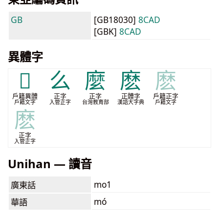
GB
[GB18030]
8CAD
[GBK]
8CAD
異體字
𡭯
么
麼
麽
麽
戶籍異體
正字
正字
正體字
戶籍正字
戶籍文字
入管正字
台灣教育部
漢語大字典
戶籍文字
麽
正字
入管正字
Unihan — 讀音
mo1
廣東話
mó
華語