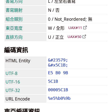
書寫方向
L / 左至右書寫
書寫鏡射
N / 否
組合類別
0 / Not_Reordered; 無
東亞寬度
W / 全形
UAX#11
直排方向
U / 正立
UAX#50
編碼資訊
HTML Entity
&#23579;
&#x5C1B;
UTF-8
E5 B0 9B
UTF-16
5C1B
UTF-32
00005C1B
URL Encode
%e5%b0%9b
東亞編碼資訊