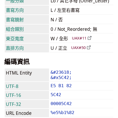
一般分類
Lo / 其它字母 (Other_Letter)
書寫方向
L / 左至右書寫
書寫鏡射
N / 否
組合類別
0 / Not_Reordered; 無
東亞寬度
W / 全形
UAX#11
直排方向
U / 正立
UAX#50
編碼資訊
HTML Entity
&#23618;
&#x5C42;
UTF-8
E5 B1 82
UTF-16
5C42
UTF-32
00005C42
URL Encode
%e5%b1%82