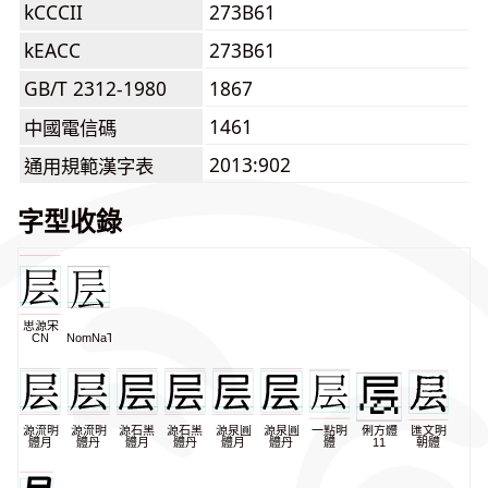
kCCCII
273B61
kEACC
273B61
GB/T 2312-1980
1867
1461
中國電信碼
2013:902
通用規範漢字表
字型收錄
思源宋
CN
NomNaTong
源流明
源流明
源石黑
源石黑
源泉圓
源泉圓
一點明
俐方體
匯文明
體月
體丹
體月
體丹
體月
體丹
體
11
朝體