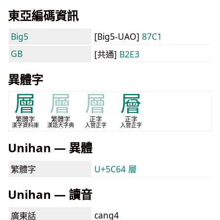
東亞編碼資訊
Big5
[Big5-UAO]
87C1
GB
[共通]
B2E3
異體字
層
層
層
層
繁體字
繁體字
正字
正字
漢字資料庫
漢語大字典
入管正字
入管正字
Unihan — 異體
繁體字
U+5C64 層
Unihan — 讀音
cang4
廣東話