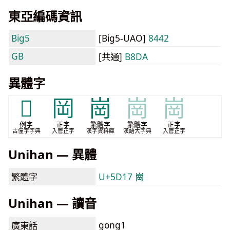
東亞編碼資訊
Big5
[Big5-UAO]
8442
GB
[共通]
B8DA
異體字
𣶈
岡
崗
崗
崗
例字
正字
繁體字
繁體字
正字
古僮字字典
入管正字
漢字資料庫
漢語大字典
入管正字
Unihan — 異體
繁體字
U+5D17 崗
Unihan — 讀音
gong1
廣東話