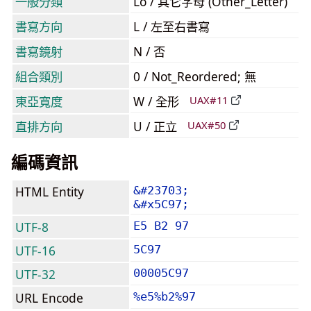
一般分類
Lo / 其它字母 (Other_Letter)
書寫方向
L / 左至右書寫
書寫鏡射
N / 否
組合類別
0 / Not_Reordered; 無
東亞寬度
W / 全形
UAX#11
直排方向
U / 正立
UAX#50
編碼資訊
HTML Entity
&#23703;
&#x5C97;
UTF-8
E5 B2 97
UTF-16
5C97
UTF-32
00005C97
URL Encode
%e5%b2%97