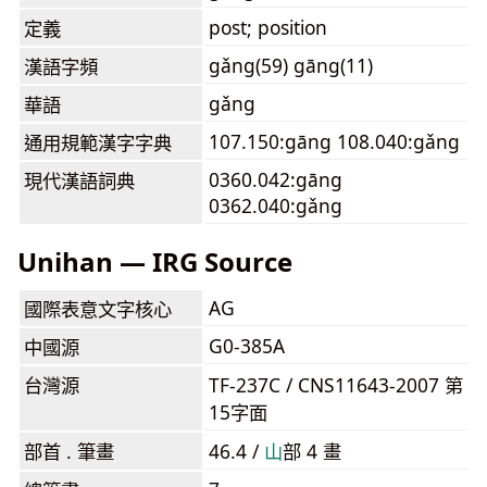
post; position
定義
gǎng(59) gāng(11)
漢語字頻
gǎng
華語
107.150:gāng 108.040:gǎng
通用規範漢字字典
0360.042:gāng
現代漢語詞典
0362.040:gǎng
Unihan — IRG Source
AG
國際表意文字核心
G0-385A
中國源
台灣源
TF-237C / CNS11643-2007 第
15字面
部首 . 筆畫
46.4 /
⼭
部 4 畫