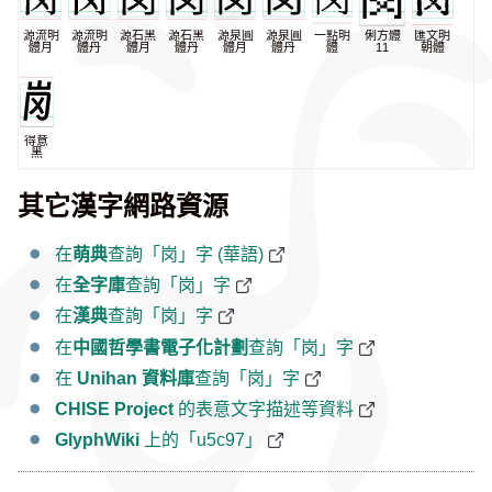
源流明
源流明
源石黑
源石黑
源泉圓
源泉圓
一點明
俐方體
匯文明
體月
體丹
體月
體丹
體月
體丹
體
11
朝體
得意
黑
其它漢字網路資源
在
萌典
查詢「岗」字 (華語)
在
全字庫
查詢「岗」字
在
漢典
查詢「岗」字
在
中國哲學書電子化計劃
查詢「岗」字
在
Unihan 資料庫
查詢「岗」字
CHISE Project
的表意文字描述等資料
GlyphWiki
上的「u5c97」