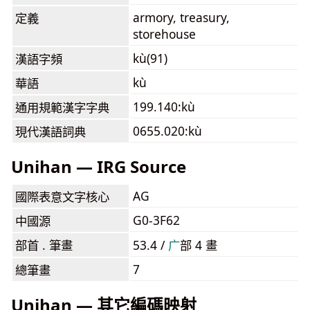
armory, treasury,
定義
storehouse
kù(91)
漢語字頻
kù
華語
199.140:kù
通用規範漢字字典
0655.020:kù
現代漢語詞典
Unihan — IRG Source
AG
國際表意文字核心
G0-3F62
中國源
部首 . 筆畫
53.4 /
⼴
部 4 畫
7
總筆畫
Unihan — 其它編碼映射