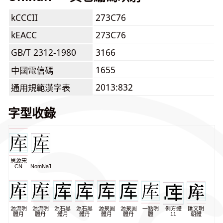
kCCCII
273C76
kEACC
273C76
GB/T 2312-1980
3166
1655
中國電信碼
2013:832
通用規範漢字表
字型收錄
思源宋
CN
NomNaTong
源流明
源流明
源石黑
源石黑
源泉圓
源泉圓
一點明
俐方體
匯文明
體月
體丹
體月
體丹
體月
體丹
體
11
朝體