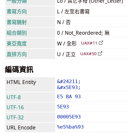
一般分類
Lo / 其它字母 (Other_Letter)
書寫方向
L / 左至右書寫
書寫鏡射
N / 否
組合類別
0 / Not_Reordered; 無
東亞寬度
W / 全形
UAX#11
直排方向
U / 正立
UAX#50
編碼資訊
HTML Entity
&#24211;
&#x5E93;
UTF-8
E5 BA 93
UTF-16
5E93
UTF-32
00005E93
URL Encode
%e5%ba%93