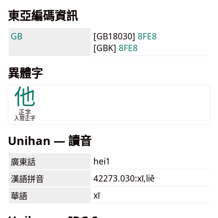
東亞編碼資訊
GB
[GB18030]
8FE8
[GBK]
8FE8
異體字
他
正字
入管正字
Unihan — 讀音
hei1
廣東話
42273.030:xī,liě
漢語拼音
xī
華語