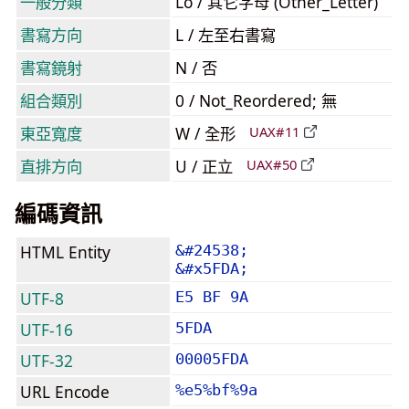
一般分類
Lo / 其它字母 (Other_Letter)
書寫方向
L / 左至右書寫
書寫鏡射
N / 否
組合類別
0 / Not_Reordered; 無
東亞寬度
W / 全形
UAX#11
直排方向
U / 正立
UAX#50
編碼資訊
HTML Entity
&#24538;
&#x5FDA;
UTF-8
E5 BF 9A
UTF-16
5FDA
UTF-32
00005FDA
URL Encode
%e5%bf%9a