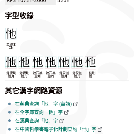
KPS 10721-2000
426E
字型收錄
思源宋
CN
源流明
源流明
源石黑
源石黑
源泉圓
源泉圓
一點明
體月
體丹
體月
體丹
體月
體丹
體
其它漢字網路資源
在
萌典
查詢「忚」字 (華語)
在
全字庫
查詢「忚」字
在
漢典
查詢「忚」字
在
中國哲學書電子化計劃
查詢「忚」字