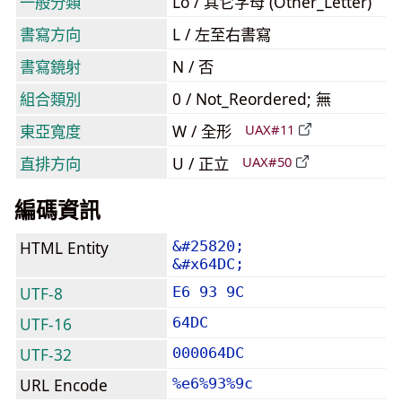
一般分類
Lo / 其它字母 (Other_Letter)
書寫方向
L / 左至右書寫
書寫鏡射
N / 否
組合類別
0 / Not_Reordered; 無
東亞寬度
W / 全形
UAX#11
直排方向
U / 正立
UAX#50
編碼資訊
HTML Entity
&#25820;
&#x64DC;
UTF-8
E6 93 9C
UTF-16
64DC
UTF-32
000064DC
URL Encode
%e6%93%9c