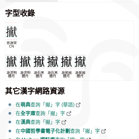
字型收錄
思源宋
CN
源流明
源流明
源石黑
源石黑
源泉圓
源泉圓
體月
體丹
體月
體丹
體月
體丹
其它漢字網路資源
在
萌典
查詢「擜」字 (華語)
在
全字庫
查詢「擜」字
在
漢典
查詢「擜」字
在
中國哲學書電子化計劃
查詢「擜」字