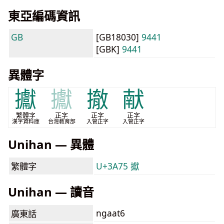
東亞編碼資訊
GB
[GB18030]
9441
[GBK]
9441
異體字
㩵
㩵
撤
献
繁體字
正字
正字
正字
漢字資料庫
台灣教育部
入管正字
入管正字
Unihan — 異體
繁體字
U+3A75 㩵
Unihan — 讀音
ngaat6
廣東話