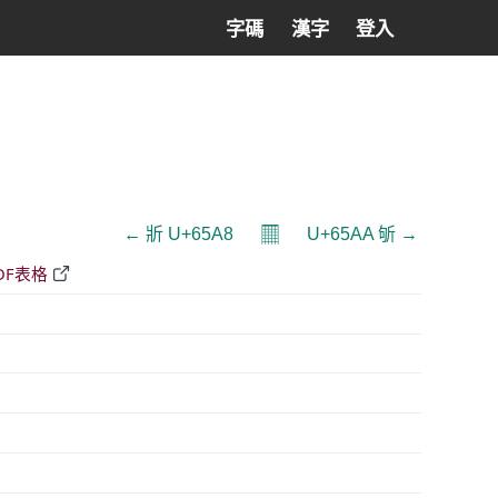
字碼
漢字
登入
𝄜
← 斨 U+65A8
U+65AA 斪 →
DF表格