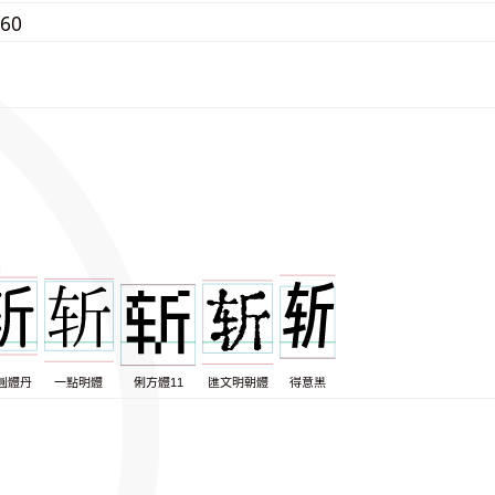
060
圓體丹
一點明體
俐方體11
匯文明朝體
得意黑