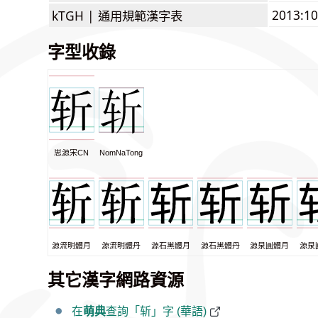
2013:1
kTGH |
通用規範漢字表
字型收錄
思源宋CN
NomNaTong
源流明體月
源流明體丹
源石黑體月
源石黑體丹
源泉圓體月
源泉
其它漢字網路資源
在
萌典
查詢「斩」字 (華語)