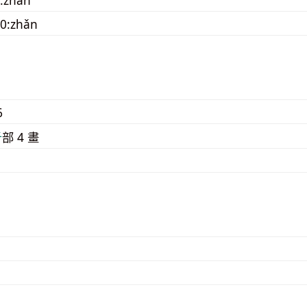
0:zhǎn
6
⽄
部 4 畫