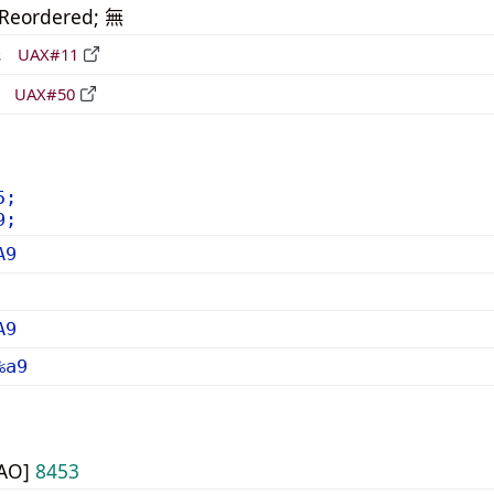
_Reordered; 無
形
UAX#11
立
UAX#50
5;
9;
A9
A9
%a9
UAO]
8453