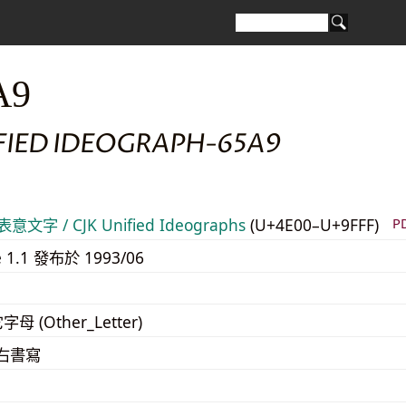
A9
IFIED IDEOGRAPH-65A9
意文字 / CJK Unified Ideographs
(U+4E00–U+9FFF)
P
e 1.1 發布於 1993/06
字母 (Other_Letter)
至右書寫