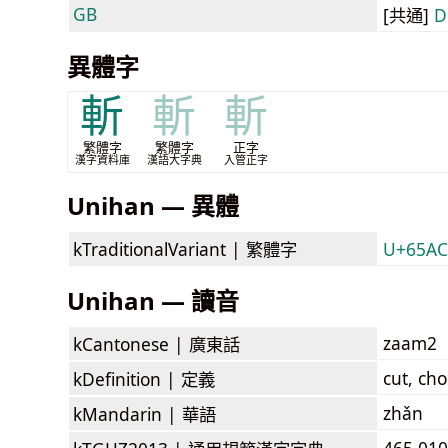
GB
[共通]
D
異體字
斬
斬
斬
繁體字
繁體字
正字
漢字資料庫
漢語大字典
入管正字
Unihan — 異體
kTraditionalVariant |
繁體字
U+65A
Unihan — 讀音
zaam2
kCantonese |
廣東話
cut, ch
kDefinition |
定義
zhǎn
kMandarin |
華語
465.010