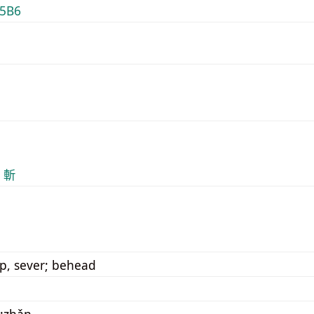
5B6
C 斬
op, sever; behead
:zhǎn