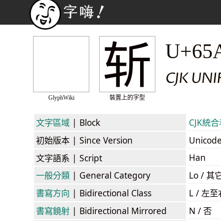
斩
U+65
CJK UN
GlyphWiki
裝置上的字型
文字區域
| Block
CJK統合表
初始版本
| Since Version
Unicod
Han
文字語系
| Script
一般分類
| General Category
Lo / 其它
書寫方向
| Bidirectional Class
L / 左
書寫鏡射
| Bidirectional Mirrored
N / 否