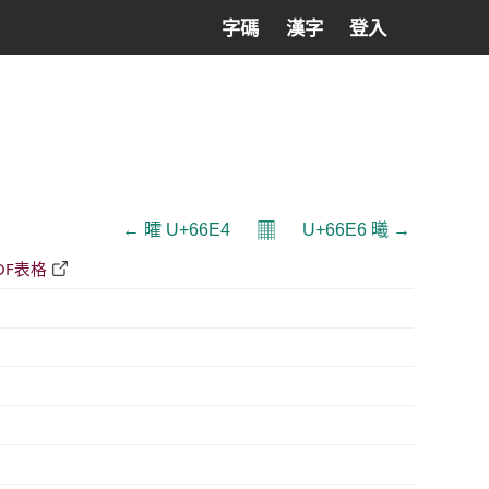
字碼
漢字
登入
𝄜
← 曤 U+66E4
U+66E6 曦 →
DF表格