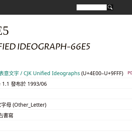
E5
FIED IDEOGRAPH-66E5
意文字 / CJK Unified Ideographs
(U+4E00–U+9FFF)
P
e 1.1 發布於 1993/06
字母 (Other_Letter)
至右書寫