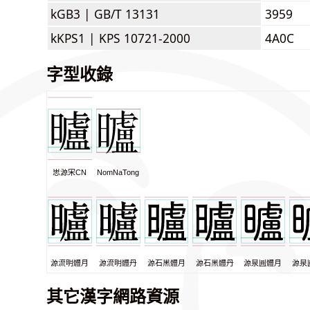
kGB3 |
GB/T 13131
3959
kKPS1 |
KPS 10721-2000
4A0C
字型收錄
思源宋CN
NomNaTong
源流明體月
源流明體丹
源石黑體月
源石黑體丹
源泉圓體月
源泉
其它漢字網路資源