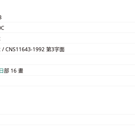
B
0C
2
2 / CNS11643-1992 第3字面
3
⽇
部 16 畫