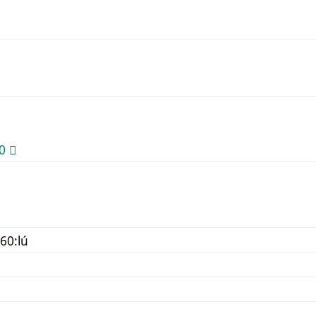
 𣆐
60:lú