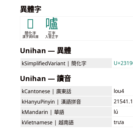
異體字
𣆐
嚧
簡化字
正字
漢字資料庫
入管正字
Unihan — 異體
U+23190
kSimplifiedVariant |
簡化字
Unihan — 讀音
lou4
kCantonese |
廣東話
21541.1
kHanyuPinyin |
漢語拼音
lú
kMandarin |
華語
trưa
kVietnamese |
越南語