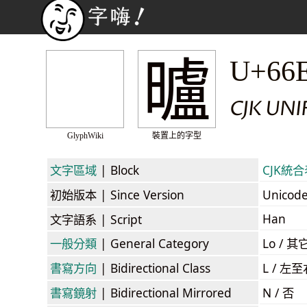
曥
U+66
CJK UNI
GlyphWiki
裝置上的字型
文字區域
| Block
CJK統合表
初始版本
| Since Version
Unicod
Han
文字語系
| Script
一般分類
| General Category
Lo / 其它
書寫方向
| Bidirectional Class
L / 左
書寫鏡射
| Bidirectional Mirrored
N / 否