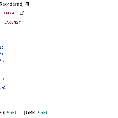
_Reordered; 無
形
UAX#11
立
UAX#50
1;
5;
A5
E5
%a5
30]
95EC
[GBK]
95EC