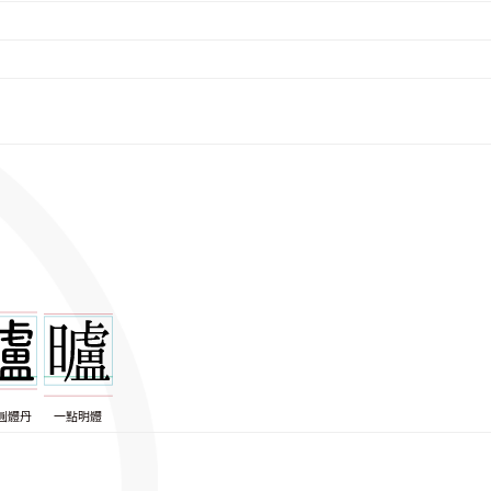
圓體丹
一點明體