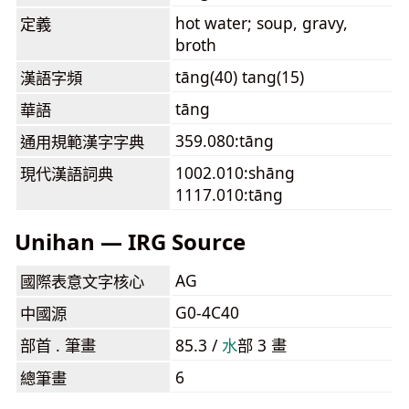
hot water; soup, gravy,
定義
broth
tāng(40) tang(15)
漢語字頻
tāng
華語
359.080:tāng
通用規範漢字字典
1002.010:shāng
現代漢語詞典
1117.010:tāng
Unihan — IRG Source
AG
國際表意文字核心
G0-4C40
中國源
部首 . 筆畫
85.3 /
⽔
部 3 畫
6
總筆畫