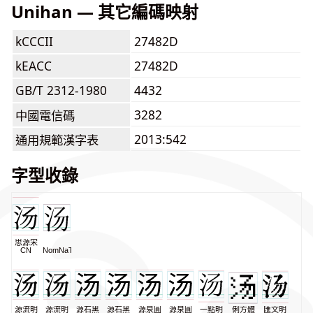
Unihan — 其它編碼映射
kCCCII
27482D
kEACC
27482D
GB/T 2312-1980
4432
3282
中國電信碼
2013:542
通用規範漢字表
字型收錄
思源宋
CN
NomNaTong
源流明
源流明
源石黑
源石黑
源泉圓
源泉圓
一點明
俐方體
匯文明