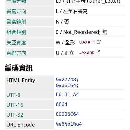
一般分類
Lo / 其它字母 (Other_Letter)
書寫方向
L / 左至右書寫
書寫鏡射
N / 否
組合類別
0 / Not_Reordered; 無
東亞寬度
W / 全形
UAX#11
直排方向
U / 正立
UAX#50
編碼資訊
HTML Entity
&#27748;
&#x6C64;
UTF-8
E6 B1 A4
UTF-16
6C64
UTF-32
00006C64
URL Encode
%e6%b1%a4