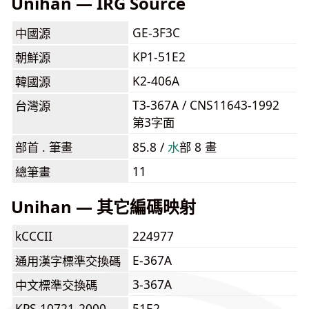
Unihan — IRG Source
GE-3F3C
中國源
KP1-51E2
朝鮮源
K2-406A
韓國源
T3-367A / CNS11643-1992
台灣源
第3字面
部首 . 筆畫
85.8 /
⽔
部 8 畫
11
總筆畫
Unihan — 其它編碼映射
kCCCII
224977
E-367A
通用漢字標準交換碼
3-367A
中文標準交換碼
KPS 10721-2000
51E2