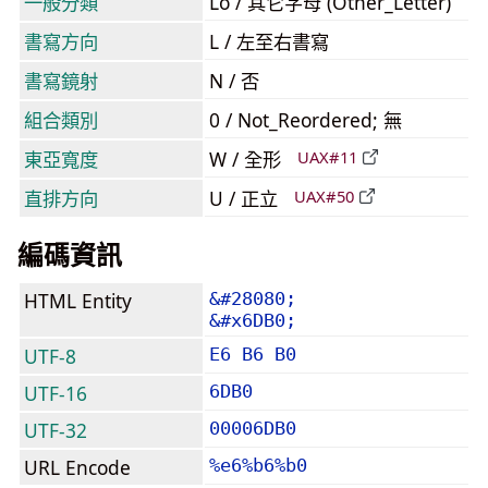
一般分類
Lo / 其它字母 (Other_Letter)
書寫方向
L / 左至右書寫
書寫鏡射
N / 否
組合類別
0 / Not_Reordered; 無
東亞寬度
W / 全形
UAX#11
直排方向
U / 正立
UAX#50
編碼資訊
HTML Entity
&#28080;
&#x6DB0;
UTF-8
E6 B6 B0
UTF-16
6DB0
UTF-32
00006DB0
URL Encode
%e6%b6%b0