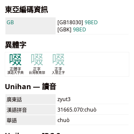
東亞編碼資訊
GB
[GB18030]
9BED
[GBK]
9BED
異體字
啜
啜
啜
正體字
正字
正字
漢語大字典
台灣教育部
入管正字
Unihan — 讀音
zyut3
廣東話
31665.070:chuò
漢語拼音
chuò
華語