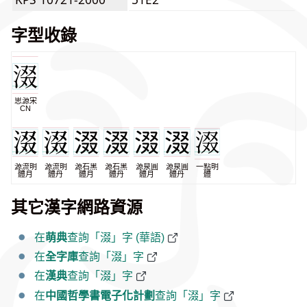
字型收錄
思源宋
CN
源流明
源流明
源石黑
源石黑
源泉圓
源泉圓
一點明
體月
體丹
體月
體丹
體月
體丹
體
其它漢字網路資源
在
萌典
查詢「涰」字 (華語)
在
全字庫
查詢「涰」字
在
漢典
查詢「涰」字
在
中國哲學書電子化計劃
查詢「涰」字