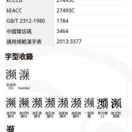
kCCCII
27493C
kEACC
27493C
GB/T 2312-1980
1784
3464
中國電信碼
2013:3377
通用規範漢字表
字型收錄
思源宋
CN
NomNaTong
源流明
源流明
源石黑
源石黑
源泉圓
源泉圓
一點明
俐方體
匯文明
體月
體丹
體月
體丹
體月
體丹
體
11
朝體