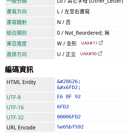
一般分類
Lo / 其它字母 (Other_Letter)
書寫方向
L / 左至右書寫
書寫鏡射
N / 否
組合類別
0 / Not_Reordered; 無
東亞寬度
W / 全形
UAX#11
直排方向
U / 正立
UAX#50
編碼資訊
HTML Entity
&#28626;
&#x6FD2;
UTF-8
E6 BF 92
UTF-16
6FD2
UTF-32
00006FD2
URL Encode
%e6%bf%92