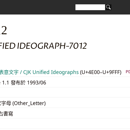
12
FIED IDEOGRAPH-7012
意文字 / CJK Unified Ideographs
(U+4E00–U+9FFF)
P
e 1.1 發布於 1993/06
字母 (Other_Letter)
至右書寫