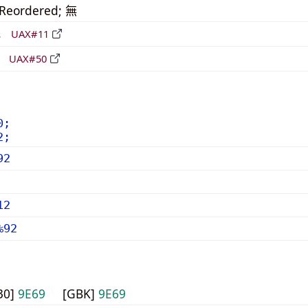
_Reordered; 無
形
UAX#11
立
UAX#50
0;
2;
92
12
%92
30]
9E69
[GBK]
9E69