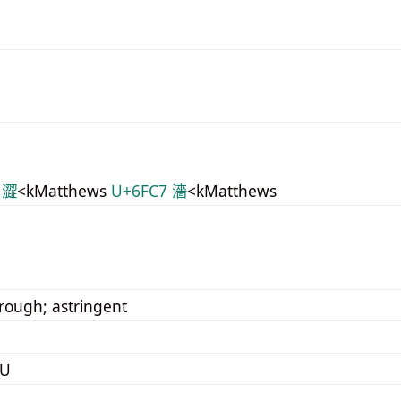
 澀
<kMatthews
U+6FC7 濇
<kMatthews
 rough; astringent
RU