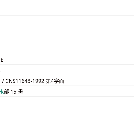
1
2E
4
E / CNS11643-1992 第4字面
⽔
部 15 畫