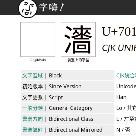
瀒
U+70
CJK UNI
GlyphWiki
裝置上的字型
文字區域
| Block
CJK統合表
初始版本
| Since Version
Unicod
Han
文字語系
| Script
一般分類
| General Category
Lo / 其它
書寫方向
| Bidirectional Class
L / 左
書寫鏡射
| Bidirectional Mirrored
N / 否