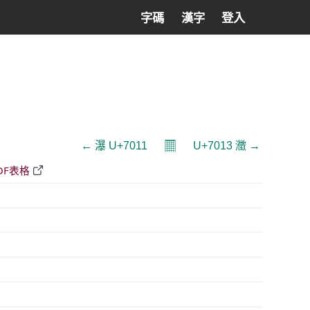
字碼
漢字
登入
𝄜
← 瀑 U+7011
U+7013 瀓 →
DF表格