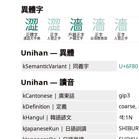
異體字
澀
澀
濇
濇
濇
正體字
正字
戶籍正字
正字
正字
漢語大字典
入管正字
戶籍文字
台灣教育部
入管正字
Unihan — 異體
kSemanticVariant |
同義字
U+6F80
Unihan — 讀音
gip3
kCantonese |
廣東話
coarse,
kDefinition |
定義
kHangul |
韓語諺文
색:1N
SHIBU
kJapaneseKun |
日語訓讀
SHOKU