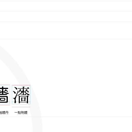
圓體丹
一點明體