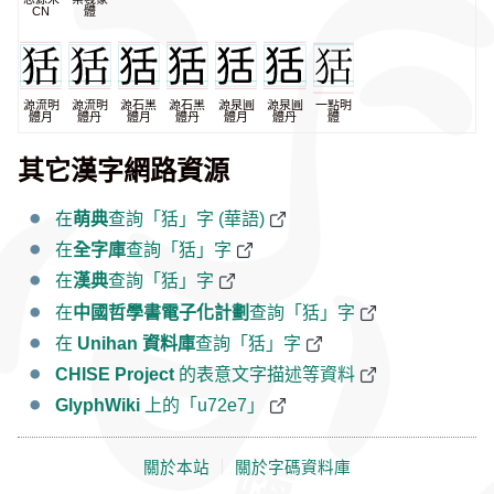
CN
體
源流明
源流明
源石黑
源石黑
源泉圓
源泉圓
一點明
體月
體丹
體月
體丹
體月
體丹
體
其它漢字網路資源
在
萌典
查詢「狧」字 (華語)
在
全字庫
查詢「狧」字
在
漢典
查詢「狧」字
在
中國哲學書電子化計劃
查詢「狧」字
在
Unihan 資料庫
查詢「狧」字
CHISE Project
的表意文字描述等資料
GlyphWiki
上的「u72e7」
關於本站
｜
關於字碼資料庫