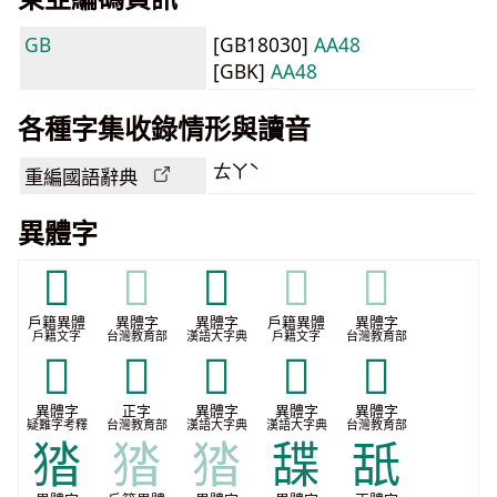
GB
[GB18030]
AA48
[GBK]
AA48
各種字集收錄情形與讀音
ㄊㄚˋ
重編國語辭典
異體字
𤝓
𤝓
𤝰
𤝰
𤝰
戶籍異體
異體字
異體字
戶籍異體
異體字
戶籍文字
台灣教育部
漢語大字典
戶籍文字
台灣教育部
𤞳
𤠟
𤠡
𦧟
𦧭
異體字
正字
異體字
異體字
異體字
疑難字考釋
台灣教育部
漢語大字典
漢語大字典
台灣教育部
㹺
㹺
㹺
䑜
舐