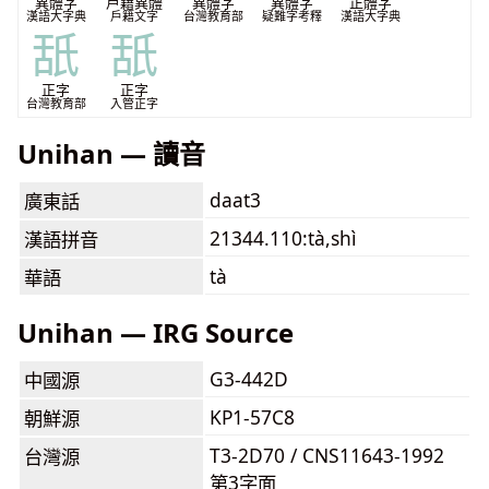
異體字
戶籍異體
異體字
異體字
正體字
漢語大字典
戶籍文字
台灣教育部
疑難字考釋
漢語大字典
舐
舐
正字
正字
台灣教育部
入管正字
Unihan — 讀音
daat3
廣東話
21344.110:tà,shì
漢語拼音
tà
華語
Unihan — IRG Source
G3-442D
中國源
KP1-57C8
朝鮮源
T3-2D70 / CNS11643-1992
台灣源
第3字面