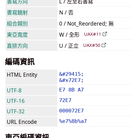
書寫方向
L / 左至右書寫
書寫鏡射
N / 否
組合類別
0 / Not_Reordered; 無
東亞寬度
W / 全形
UAX#11
直排方向
U / 正立
UAX#50
編碼資訊
HTML Entity
&#29415;
&#x72E7;
UTF-8
E7 8B A7
UTF-16
72E7
UTF-32
000072E7
URL Encode
%e7%8b%a7
東亞編碼資訊