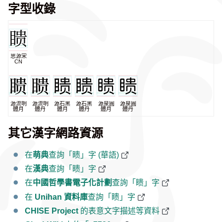
字型收錄
思源宋
CN
源流明
源流明
源石黑
源石黑
源泉圓
源泉圓
體月
體丹
體月
體丹
體月
體丹
其它漢字網路資源
在
萌典
查詢「瞆」字 (華語)
在
漢典
查詢「瞆」字
在
中國哲學書電子化計劃
查詢「瞆」字
在
Unihan 資料庫
查詢「瞆」字
CHISE Project
的表意文字描述等資料