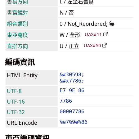
書寫方向
L / 左至右書寫
書寫鏡射
N / 否
組合類別
0 / Not_Reordered; 無
東亞寬度
W / 全形
UAX#11
直排方向
U / 正立
UAX#50
編碼資訊
HTML Entity
&#30598;
&#x7786;
UTF-8
E7 9E 86
UTF-16
7786
UTF-32
00007786
URL Encode
%e7%9e%86
東亞編碼資訊