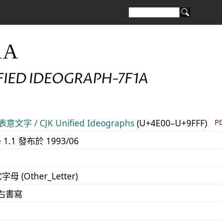
1A
FIED IDEOGRAPH-7F1A
意文字 / CJK Unified Ideographs
(U+4E00–U+9FFF)
P
e 1.1 發布於 1993/06
字母 (Other_Letter)
至右書寫