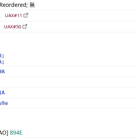
_Reordered; 無
形
UAX#11
立
UAX#50
8;
A;
9A
1A
%9a
UAO]
894E