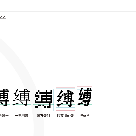
044
圓體丹
一點明體
俐方體11
匯文明朝體
得意黑