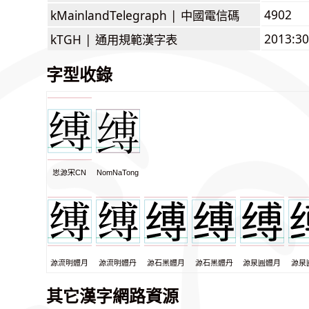
4902
kMainlandTelegraph |
中國電信碼
2013:3
kTGH |
通用規範漢字表
字型收錄
思源宋CN
NomNaTong
源流明體月
源流明體丹
源石黑體月
源石黑體丹
源泉圓體月
源泉
其它漢字網路資源