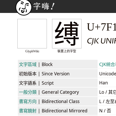
缚
U+7F
CJK UNI
GlyphWiki
裝置上的字型
文字區域
| Block
CJK統合表
初始版本
| Since Version
Unicod
Han
文字語系
| Script
一般分類
| General Category
Lo / 其它
書寫方向
| Bidirectional Class
L / 左
書寫鏡射
| Bidirectional Mirrored
N / 否