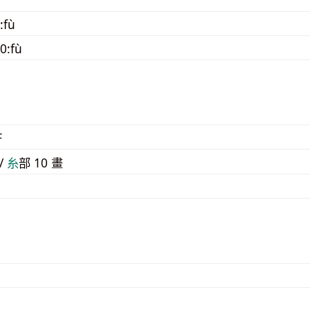
:fù
0:fù
F
 /
⽷
部 10 畫