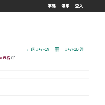
字碼
漢字
登入
𝄜
← 缙 U+7F19
U+7F1B 缛 →
DF表格