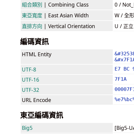
組合類別
| Combining Class
0 / Not
東亞寬度
| East Asian Width
W / 全
直排方向
| Vertical Orientation
U / 正
編碼資訊
HTML Entity
&#3253
&#x7F1
UTF-8
E7 BC 
UTF-16
7F1A
UTF-32
00007F
URL Encode
%e7%bc
東亞編碼資訊
Big5
[Big5-