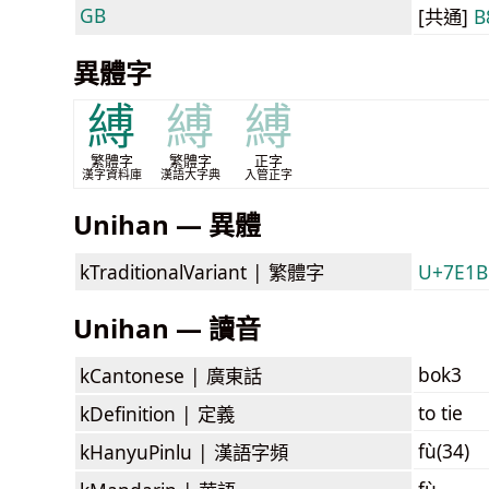
GB
[共通]
B
異體字
縛
縛
縛
繁體字
繁體字
正字
漢字資料庫
漢語大字典
入管正字
Unihan — 異體
kTraditionalVariant |
繁體字
U+7E1B
Unihan — 讀音
bok3
kCantonese |
廣東話
to tie
kDefinition |
定義
fù(34)
kHanyuPinlu |
漢語字頻
fù