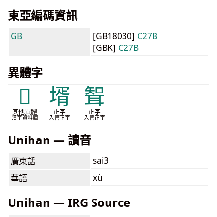
東亞編碼資訊
GB
[GB18030]
C27B
[GBK]
C27B
異體字
𦕓
壻
聟
其他異體
正字
正字
漢字資料庫
入管正字
入管正字
Unihan — 讀音
sai3
廣東話
xù
華語
Unihan — IRG Source