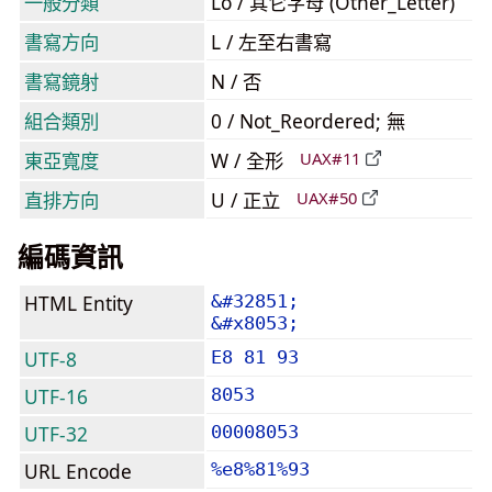
一般分類
Lo / 其它字母 (Other_Letter)
書寫方向
L / 左至右書寫
書寫鏡射
N / 否
組合類別
0 / Not_Reordered; 無
東亞寬度
W / 全形
UAX#11
直排方向
U / 正立
UAX#50
編碼資訊
HTML Entity
&#32851;
&#x8053;
UTF-8
E8 81 93
UTF-16
8053
UTF-32
00008053
URL Encode
%e8%81%93