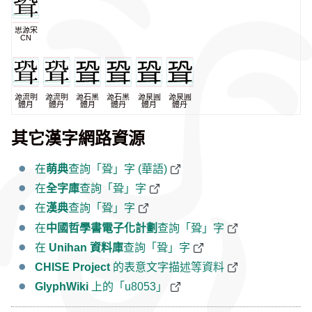
思源宋
CN
源流明
源流明
源石黑
源石黑
源泉圓
源泉圓
體月
體丹
體月
體丹
體月
體丹
其它漢字網路資源
在
萌典
查詢「聓」字 (華語)
在
全字庫
查詢「聓」字
在
漢典
查詢「聓」字
在
中國哲學書電子化計劃
查詢「聓」字
在
Unihan 資料庫
查詢「聓」字
CHISE Project
的表意文字描述等資料
GlyphWiki
上的「u8053」