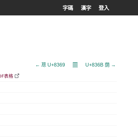
字碼
漢字
登入
𝄜
← 荩 U+8369
U+836B 荫 →
DF表格