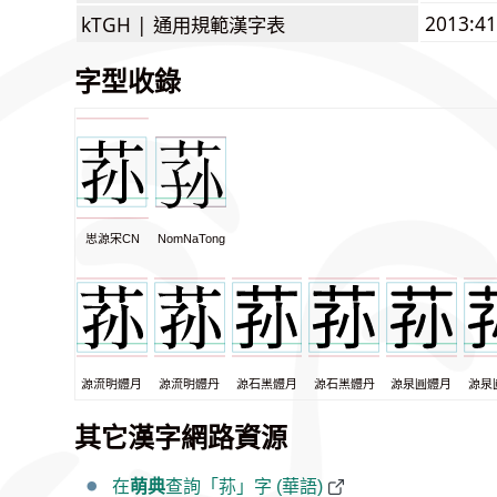
2013:4
kTGH |
通用規範漢字表
字型收錄
思源宋CN
NomNaTong
源流明體月
源流明體丹
源石黑體月
源石黑體丹
源泉圓體月
源泉
其它漢字網路資源
在
萌典
查詢「荪」字 (華語)