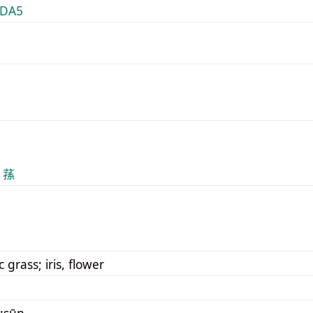
DA5
 蓀
 grass; iris, flower
:sūn