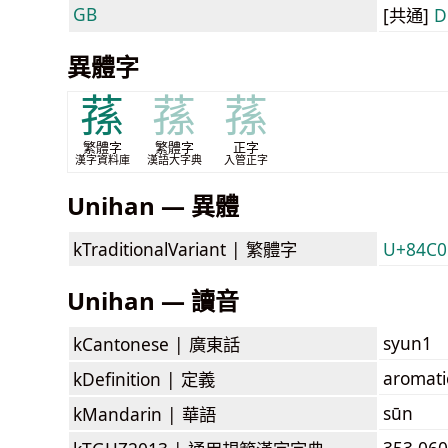
GB
[共通]
D
異體字
蓀
蓀
蓀
繁體字
繁體字
正字
漢字資料庫
漢語大字典
入管正字
Unihan — 異體
kTraditionalVariant |
繁體字
U+84C0
Unihan — 讀音
syun1
kCantonese |
廣東話
aromatic
kDefinition |
定義
sūn
kMandarin |
華語
353.060