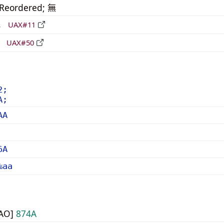
_Reordered; 無
形
UAX#11
立
UAX#50
2;
A;
AA
6A
%aa
UAO]
874A