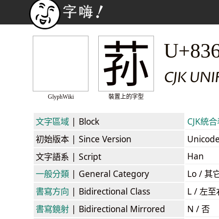
荪
U+83
CJK UN
GlyphWiki
裝置上的字型
文字區域
| Block
CJK統合表
初始版本
| Since Version
Unicod
Han
文字語系
| Script
一般分類
| General Category
Lo / 其它
書寫方向
| Bidirectional Class
L / 左
書寫鏡射
| Bidirectional Mirrored
N / 否