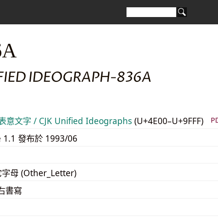
6A
IFIED IDEOGRAPH-836A
意文字 / CJK Unified Ideographs
(U+4E00–U+9FFF)
P
e 1.1 發布於 1993/06
字母 (Other_Letter)
至右書寫