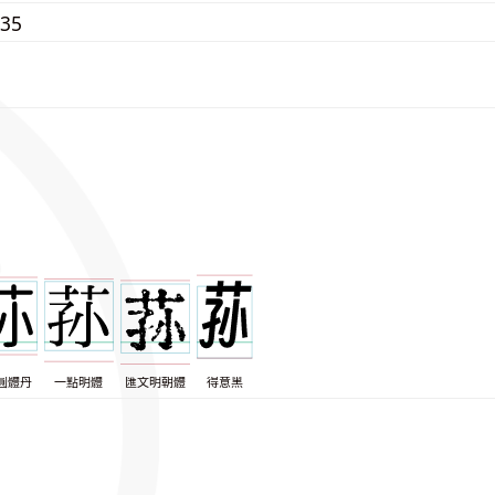
135
圓體丹
一點明體
匯文明朝體
得意黑