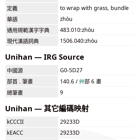
to wrap with grass, bundle
定義
zhòu
華語
483.010:zhòu
通用規範漢字字典
1506.040:zhòu
現代漢語詞典
Unihan — IRG Source
G0-5D27
中國源
部首 . 筆畫
140.6 /
⾋
部 6 畫
9
總筆畫
Unihan — 其它編碼映射
kCCCII
29233D
kEACC
29233D