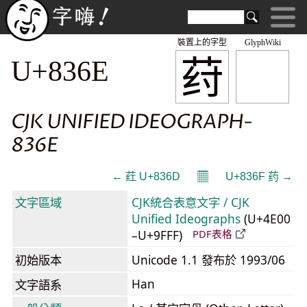
裝置上的字型
GlyphWiki
荮
U+836E
CJK UNIFIED IDEOGRAPH-
836E
𝄜
← 荭 U+836D
U+836F 药 →
文字區域
CJK統合表意文字 / CJK
Unified Ideographs
(U+4E00
–U+9FFF)
PDF表格
初始版本
Unicode 1.1 發布於 1993/06
Han
文字語系