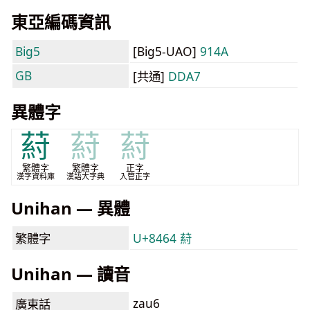
東亞編碼資訊
Big5
[Big5-UAO]
914A
GB
[共通]
DDA7
異體字
葤
葤
葤
繁體字
繁體字
正字
漢字資料庫
漢語大字典
入管正字
Unihan — 異體
繁體字
U+8464 葤
Unihan — 讀音
zau6
廣東話