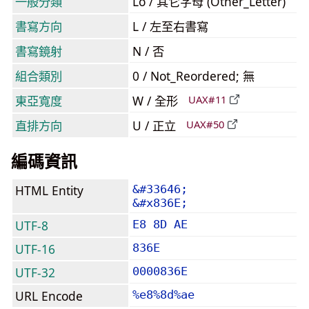
一般分類
Lo / 其它字母 (Other_Letter)
書寫方向
L / 左至右書寫
書寫鏡射
N / 否
組合類別
0 / Not_Reordered; 無
東亞寬度
W / 全形
UAX#11
直排方向
U / 正立
UAX#50
編碼資訊
HTML Entity
&#33646;
&#x836E;
UTF-8
E8 8D AE
UTF-16
836E
UTF-32
0000836E
URL Encode
%e8%8d%ae