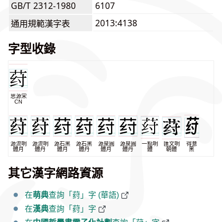
GB/T 2312-1980
6107
2013:4138
通用規範漢字表
字型收錄
思源宋
CN
源流明
源流明
源石黑
源石黑
源泉圓
源泉圓
一點明
匯文明
得意
體月
體丹
體月
體丹
體月
體丹
體
朝體
黑
其它漢字網路資源
在
萌典
查詢「荮」字 (華語)
在
漢典
查詢「荮」字