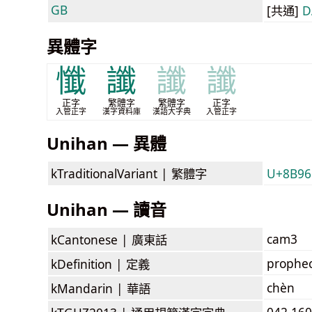
GB
[共通]
D
異體字
懺
讖
讖
讖
正字
繁體字
繁體字
正字
入管正字
漢字資料庫
漢語大字典
入管正字
Unihan — 異體
kTraditionalVariant |
繁體字
U+8B96
Unihan — 讀音
cam3
kCantonese |
廣東話
prophec
kDefinition |
定義
chèn
kMandarin |
華語
042.160