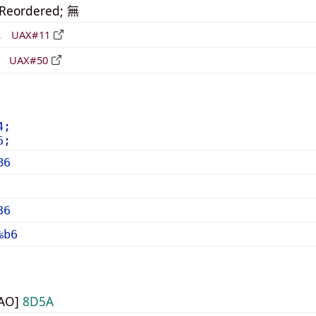
_Reordered; 無
形
UAX#11
立
UAX#50
4;
6;
B6
36
%b6
UAO]
8D5A