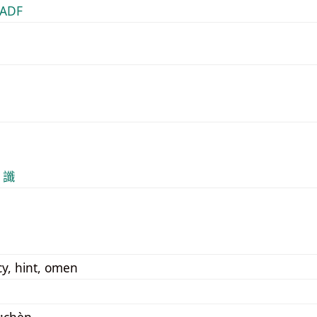
ADF
 讖
y, hint, omen
:chèn