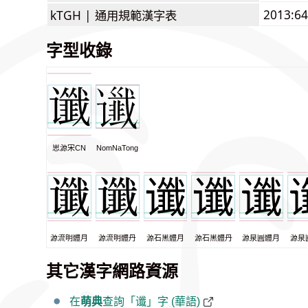
2013:6
kTGH |
通用規範漢字表
字型收錄
思源宋CN
NomNaTong
源流明體月
源流明體丹
源石黑體月
源石黑體丹
源泉圓體月
源泉
其它漢字網路資源
在
萌典
查詢「谶」字 (華語)