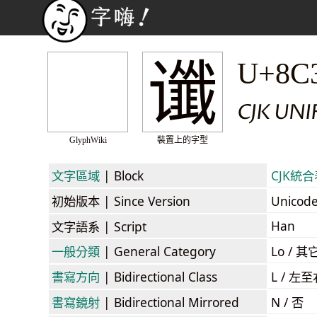
谶
U+8C
CJK UN
GlyphWiki
裝置上的字型
文字區域
| Block
CJK統合表
初始版本
| Since Version
Unicod
Han
文字語系
| Script
一般分類
| General Category
Lo / 其它
書寫方向
| Bidirectional Class
L / 左
書寫鏡射
| Bidirectional Mirrored
N / 否