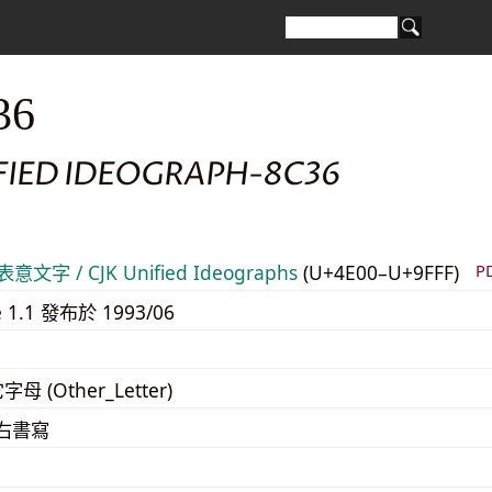
36
IFIED IDEOGRAPH-8C36
意文字 / CJK Unified Ideographs
(U+4E00–U+9FFF)
P
e 1.1 發布於 1993/06
字母 (Other_Letter)
至右書寫