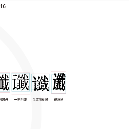
416
圓體丹
一點明體
匯文明朝體
得意黑