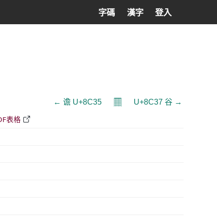
字碼
漢字
登入
𝄜
← 谵 U+8C35
U+8C37 谷 →
DF表格