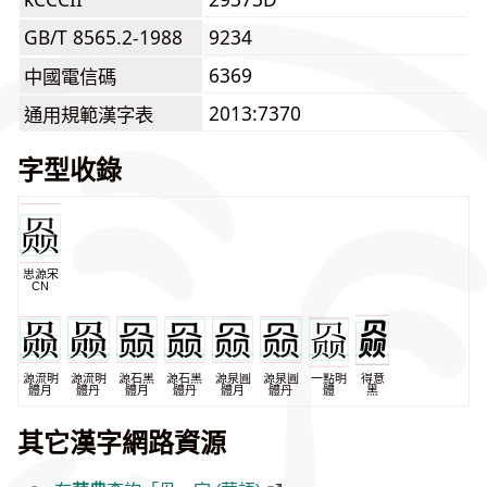
GB/T 8565.2-1988
9234
6369
中國電信碼
2013:7370
通用規範漢字表
字型收錄
思源宋
CN
源流明
源流明
源石黑
源石黑
源泉圓
源泉圓
一點明
得意
體月
體丹
體月
體丹
體月
體丹
體
黑
其它漢字網路資源