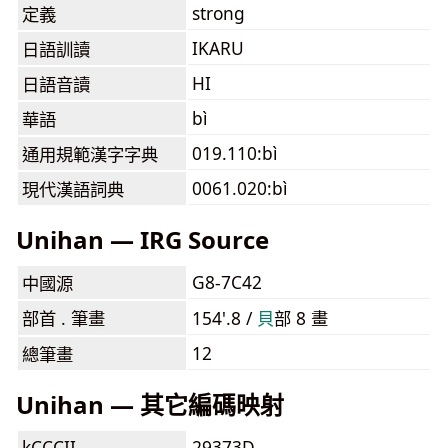
strong
定義
IKARU
日語訓讀
HI
日語音讀
bì
華語
019.110:bì
通用規範漢字字典
0061.020:bì
現代漢語詞典
Unihan — IRG Source
G8-7C42
中國源
部首 . 筆畫
154'.8 /
⾙
部 8 畫
12
總筆畫
Unihan — 其它編碼映射
kCCCII
29373D