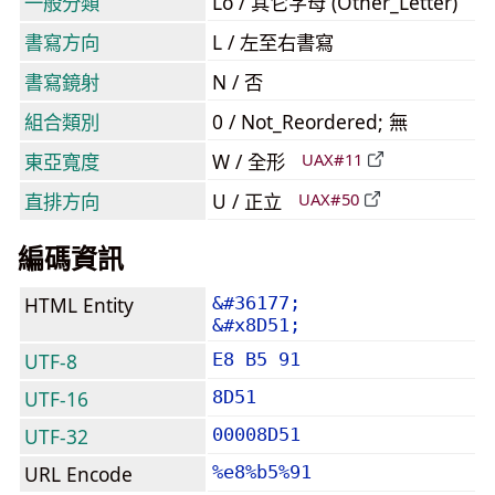
一般分類
Lo / 其它字母 (Other_Letter)
書寫方向
L / 左至右書寫
書寫鏡射
N / 否
組合類別
0 / Not_Reordered; 無
東亞寬度
W / 全形
UAX#11
直排方向
U / 正立
UAX#50
編碼資訊
HTML Entity
&#36177;
&#x8D51;
UTF-8
E8 B5 91
UTF-16
8D51
UTF-32
00008D51
URL Encode
%e8%b5%91