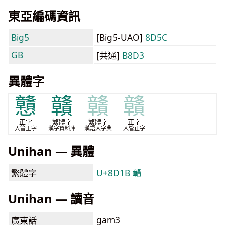
東亞編碼資訊
Big5
[Big5-UAO]
8D5C
GB
[共通]
B8D3
異體字
戇
贛
贛
贛
正字
繁體字
繁體字
正字
入管正字
漢字資料庫
漢語大字典
入管正字
Unihan — 異體
繁體字
U+8D1B 贛
Unihan — 讀音
gam3
廣東話