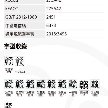
kCCCII
275A42
kEACC
275A42
GB/T 2312-1980
2451
6373
中國電信碼
2013:3495
通用規範漢字表
字型收錄
思源宋
CN
NomNaTong
源流明
源流明
源石黑
源石黑
源泉圓
源泉圓
一點明
俐方體
匯文明
體月
體丹
體月
體丹
體月
體丹
體
11
朝體