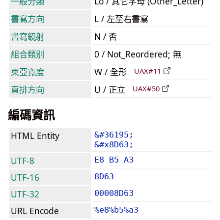
一般分類
Lo / 其它字母 (Other_Letter)
書寫方向
L / 左至右書寫
書寫鏡射
N / 否
組合類別
0 / Not_Reordered; 無
東亞寬度
W / 全形
UAX#11
直排方向
U / 正立
UAX#50
編碼資訊
HTML Entity
&#36195;
&#x8D63;
UTF-8
E8 B5 A3
UTF-16
8D63
UTF-32
00008D63
URL Encode
%e8%b5%a3