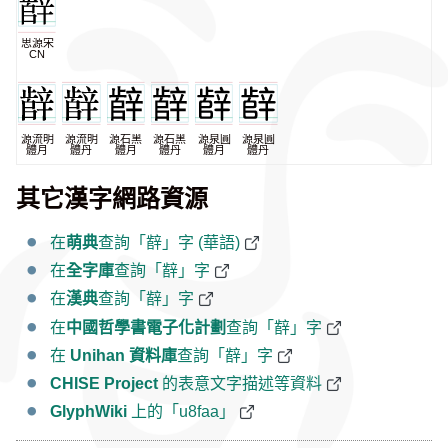
思源宋
CN
源流明
源流明
源石黑
源石黑
源泉圓
源泉圓
體月
體丹
體月
體丹
體月
體丹
其它漢字網路資源
在
萌典
查詢「辪」字 (華語)
在
全字庫
查詢「辪」字
在
漢典
查詢「辪」字
在
中國哲學書電子化計劃
查詢「辪」字
在
Unihan 資料庫
查詢「辪」字
CHISE Project
的表意文字描述等資料
GlyphWiki
上的「u8faa」