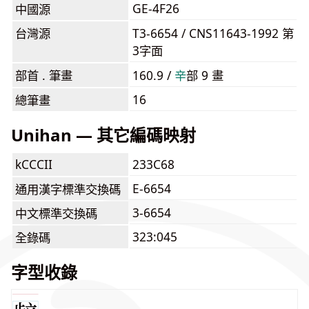
GE-4F26
中國源
台灣源
T3-6654 / CNS11643-1992 第
3字面
部首 . 筆畫
160.9 /
⾟
部 9 畫
16
總筆畫
Unihan — 其它編碼映射
kCCCII
233C68
E-6654
通用漢字標準交換碼
3-6654
中文標準交換碼
323:045
全錄碼
字型收錄