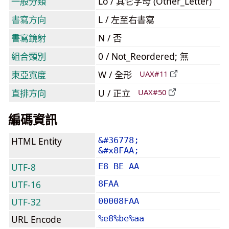
一般分類
Lo / 其它字母 (Other_Letter)
書寫方向
L / 左至右書寫
書寫鏡射
N / 否
組合類別
0 / Not_Reordered; 無
東亞寬度
W / 全形
UAX#11
直排方向
U / 正立
UAX#50
編碼資訊
HTML Entity
&#36778;
&#x8FAA;
UTF-8
E8 BE AA
UTF-16
8FAA
UTF-32
00008FAA
URL Encode
%e8%be%aa