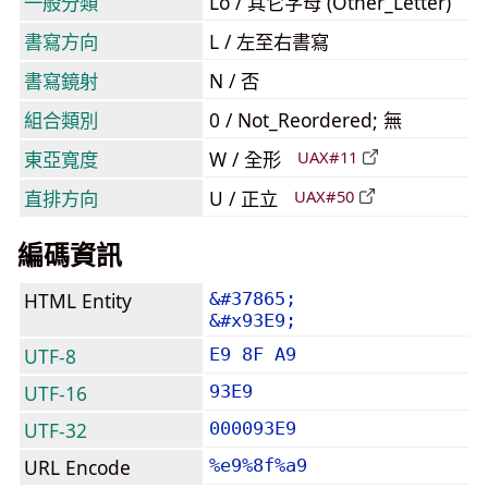
一般分類
Lo / 其它字母 (Other_Letter)
書寫方向
L / 左至右書寫
書寫鏡射
N / 否
組合類別
0 / Not_Reordered; 無
東亞寬度
W / 全形
UAX#11
直排方向
U / 正立
UAX#50
編碼資訊
HTML Entity
&#37865;
&#x93E9;
UTF-8
E9 8F A9
UTF-16
93E9
UTF-32
000093E9
URL Encode
%e9%8f%a9