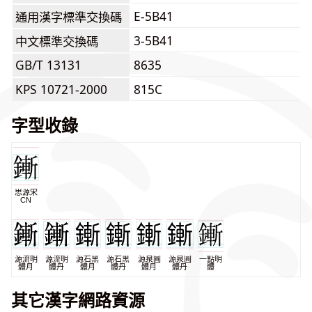
E-5B41
通用漢字標準交換碼
3-5B41
中文標準交換碼
GB/T 13131
8635
KPS 10721-2000
815C
字型收錄
思源宋
CN
源流明
源流明
源石黑
源石黑
源泉圓
源泉圓
一點明
體月
體丹
體月
體丹
體月
體丹
體
其它漢字網路資源