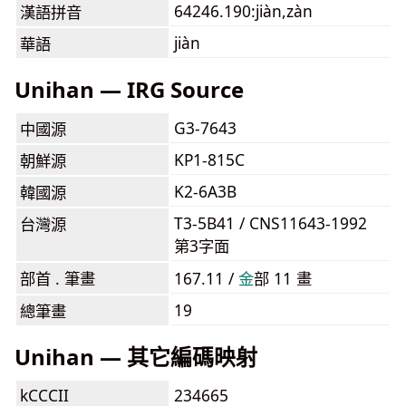
64246.190:jiàn,zàn
漢語拼音
jiàn
華語
Unihan — IRG Source
G3-7643
中國源
KP1-815C
朝鮮源
K2-6A3B
韓國源
T3-5B41 / CNS11643-1992
台灣源
第3字面
部首 . 筆畫
167.11 /
⾦
部 11 畫
19
總筆畫
Unihan — 其它編碼映射
kCCCII
234665