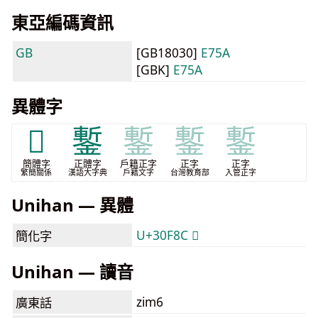
東亞編碼資訊
GB
[GB18030]
E75A
[GBK]
E75A
異體字
𰾌
鏨
鏨
鏨
鏨
簡體字
正體字
戶籍正字
正字
正字
繁簡關係
漢語大字典
戶籍文字
台灣教育部
入管正字
Unihan — 異體
U+30F8C 𰾌
簡化字
Unihan — 讀音
zim6
廣東話