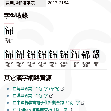
2013:7184
通用規範漢字表
字型收錄
思源宋
CN
源流明
源流明
源石黑
源石黑
源泉圓
源泉圓
一點明
匯文明
得意
體月
體丹
體月
體丹
體月
體丹
體
朝體
黑
其它漢字網路資源
在
萌典
查詢「铞」字 (華語)
在
漢典
查詢「铞」字
在
中國哲學書電子化計劃
查詢「铞」字
在
Unihan 資料庫
查詢「铞」字