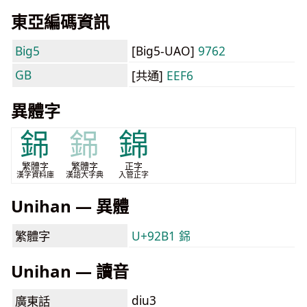
東亞編碼資訊
Big5
[Big5-UAO]
9762
GB
[共通]
EEF6
異體字
銱
銱
錦
繁體字
繁體字
正字
漢字資料庫
漢語大字典
入管正字
Unihan — 異體
繁體字
U+92B1 銱
Unihan — 讀音
diu3
廣東話