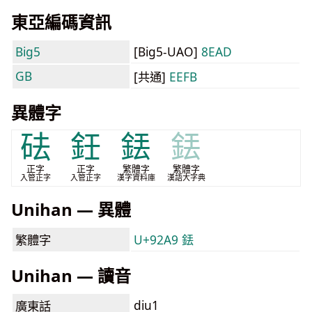
東亞編碼資訊
Big5
[Big5-UAO]
8EAD
GB
[共通]
EEFB
異體字
砝
鈓
銩
銩
正字
正字
繁體字
繁體字
入管正字
入管正字
漢字資料庫
漢語大字典
Unihan — 異體
繁體字
U+92A9 銩
Unihan — 讀音
diu1
廣東話