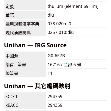
thulium (element 69, Tm)
定義
diū
華語
078.020:diū
通用規範漢字字典
0257.010:diū
現代漢語詞典
Unihan — IRG Source
G0-6E7B
中國源
部首 . 筆畫
167'.6 /
⾦
部 6 畫
11
總筆畫
Unihan — 其它編碼映射
kCCCII
294359
kEACC
294359