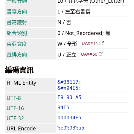
一般分類
Lo / 其它字母 (Other_Letter)
書寫方向
L / 左至右書寫
書寫鏡射
N / 否
組合類別
0 / Not_Reordered; 無
東亞寬度
W / 全形
UAX#11
直排方向
U / 正立
UAX#50
編碼資訊
HTML Entity
&#38117;
&#x94E5;
UTF-8
E9 93 A5
UTF-16
94E5
UTF-32
000094E5
URL Encode
%e9%93%a5