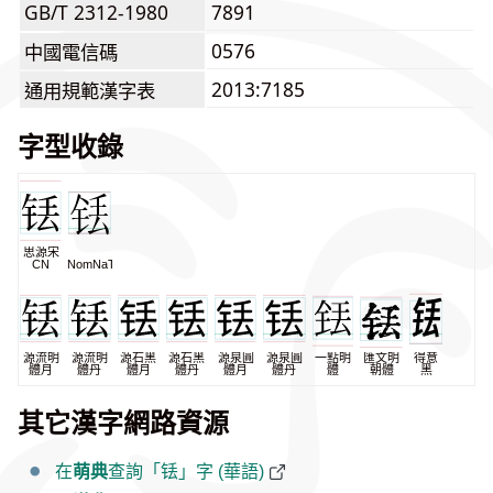
GB/T 2312-1980
7891
0576
中國電信碼
2013:7185
通用規範漢字表
字型收錄
思源宋
CN
NomNaTong
源流明
源流明
源石黑
源石黑
源泉圓
源泉圓
一點明
匯文明
得意
體月
體丹
體月
體丹
體月
體丹
體
朝體
黑
其它漢字網路資源
在
萌典
查詢「铥」字 (華語)