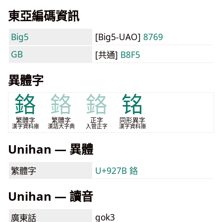
東亞編碼資訊
Big5
[Big5-UAO]
8769
GB
[共通]
B8F5
異體字
鉻
鉻
鉻
铭
繁體字
繁體字
正字
同形異字
漢字資料庫
漢語大字典
入管正字
漢字資料庫
Unihan — 異體
繁體字
U+927B 鉻
Unihan — 讀音
gok3
廣東話