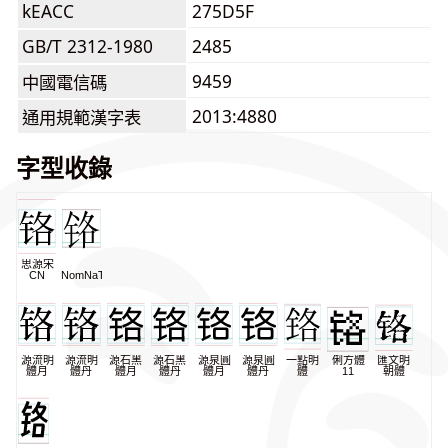
kEACC
275D5F
GB/T 2312-1980
2485
9459
中國電信碼
2013:4880
通用規範漢字表
字型收錄
思源宋
CN
NomNaTong
源流明
源流明
源石黑
源石黑
源泉圓
源泉圓
一點明
俐方體
匯文明
體月
體丹
體月
體丹
體月
體丹
體
11
朝體