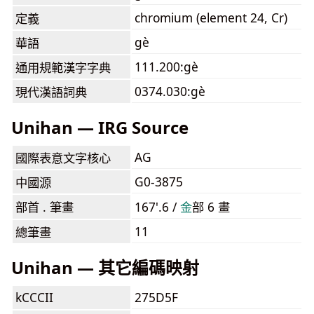
chromium (element 24, Cr)
定義
gè
華語
111.200:gè
通用規範漢字字典
0374.030:gè
現代漢語詞典
Unihan — IRG Source
AG
國際表意文字核心
G0-3875
中國源
部首 . 筆畫
167'.6 /
⾦
部 6 畫
11
總筆畫
Unihan — 其它編碼映射
kCCCII
275D5F