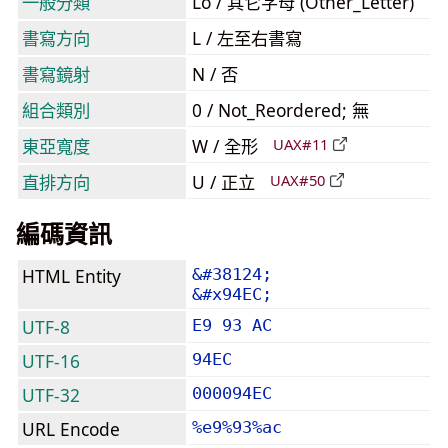
一般分類
Lo / 其它字母 (Other_Letter)
書寫方向
L / 左至右書寫
書寫鏡射
N / 否
組合類別
0 / Not_Reordered; 無
東亞寬度
W / 全形
UAX#11
直排方向
U / 正立
UAX#50
編碼資訊
HTML Entity
&#38124;
&#x94EC;
UTF-8
E9 93 AC
UTF-16
94EC
UTF-32
000094EC
URL Encode
%e9%93%ac