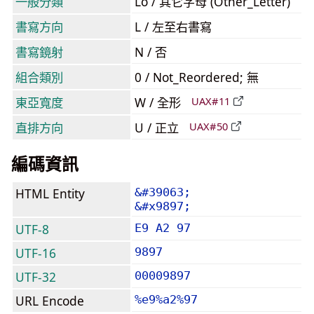
一般分類
Lo / 其它字母 (Other_Letter)
書寫方向
L / 左至右書寫
書寫鏡射
N / 否
組合類別
0 / Not_Reordered; 無
東亞寬度
W / 全形
UAX#11
直排方向
U / 正立
UAX#50
編碼資訊
HTML Entity
&#39063;
&#x9897;
UTF-8
E9 A2 97
UTF-16
9897
UTF-32
00009897
URL Encode
%e9%a2%97