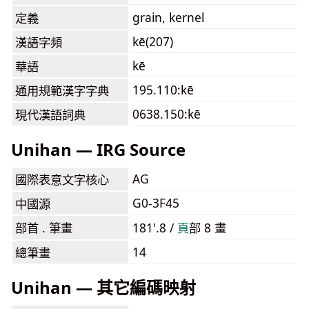
grain, kernel
定義
kē(207)
漢語字頻
kē
華語
195.110:kē
通用規範漢字字典
0638.150:kē
現代漢語詞典
Unihan — IRG Source
AG
國際表意文字核心
G0-3F45
中國源
部首 . 筆畫
181'.8 /
⾴
部 8 畫
14
總筆畫
Unihan — 其它編碼映射