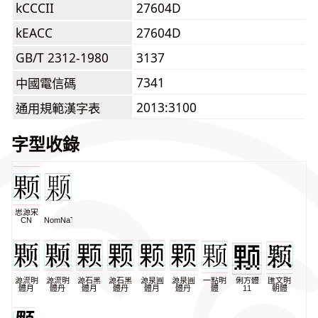
kCCCII
27604D
kEACC
27604D
GB/T 2312-1980
3137
7341
中國電信碼
2013:3100
通用規範漢字表
字型收錄
思源宋
CN
NomNaTong
源流明
源流明
源石黑
源石黑
源泉圓
源泉圓
一點明
俐方體
匯文明
體月
體丹
體月
體丹
體月
體丹
體
11
朝體