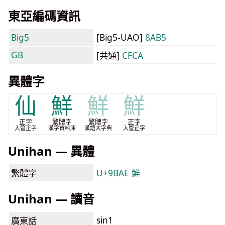
東亞編碼資訊
Big5
[Big5-UAO]
8AB5
GB
[共通]
CFCA
異體字
仙
鮮
鮮
鮮
正字
繁體字
繁體字
正字
入管正字
漢字資料庫
漢語大字典
入管正字
Unihan — 異體
繁體字
U+9BAE 鮮
Unihan — 讀音
sin1
廣東話