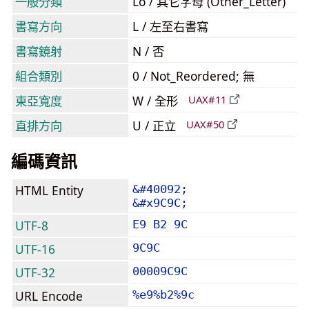
一般分類
Lo / 其它字母 (Other_Letter)
書寫方向
L / 左至右書寫
書寫鏡射
N / 否
組合類別
0 / Not_Reordered; 無
東亞寬度
W / 全形
UAX#11
直排方向
U / 正立
UAX#50
編碼資訊
HTML Entity
&#40092;
&#x9C9C;
UTF-8
E9 B2 9C
UTF-16
9C9C
UTF-32
00009C9C
URL Encode
%e9%b2%9c