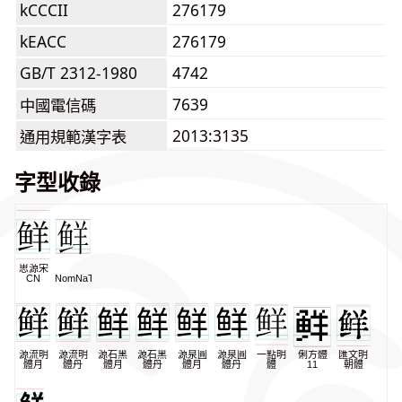
kCCCII
276179
kEACC
276179
GB/T 2312-1980
4742
7639
中國電信碼
2013:3135
通用規範漢字表
字型收錄
思源宋
CN
NomNaTong
源流明
源流明
源石黑
源石黑
源泉圓
源泉圓
一點明
俐方體
匯文明
體月
體丹
體月
體丹
體月
體丹
體
11
朝體