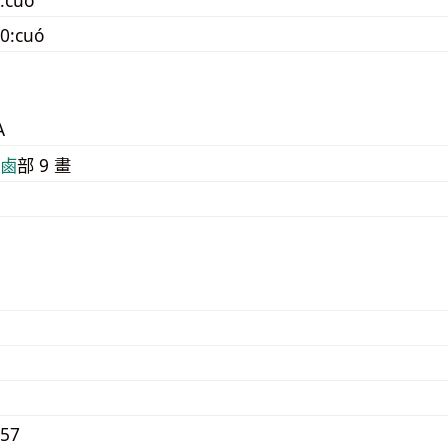
0:cuó
A
⿄
部 9 畫
857