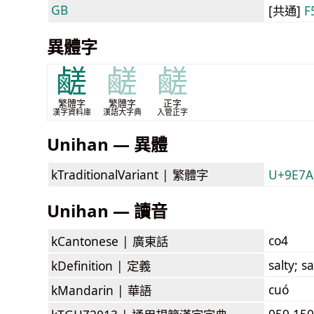
GB
[共通]
F
異體字
鹺
鹺
鹺
繁體字
繁體字
正字
漢字資料庫
漢語大字典
入管正字
Unihan — 異體
kTraditionalVariant |
繁體字
U+9E7A
Unihan — 讀音
co4
kCantonese |
廣東話
salty; sa
kDefinition |
定義
cuó
kMandarin |
華語
059.150