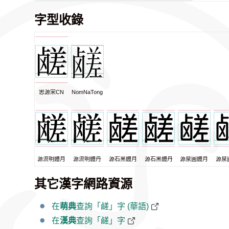
字型收錄
思源宋CN
NomNaTong
源流明體月
源流明體丹
源石黑體月
源石黑體丹
源泉圓體月
源泉
其它漢字網路資源
在
萌典
查詢「鹾」字 (華語)
在
漢典
查詢「鹾」字