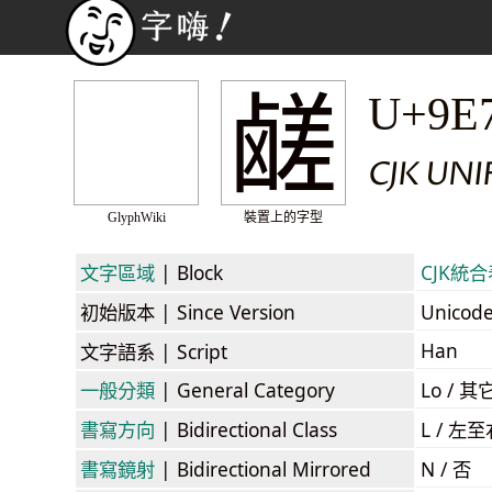
鹾
U+9E
CJK UNI
GlyphWiki
裝置上的字型
文字區域
| Block
CJK統合表
初始版本
| Since Version
Unicod
Han
文字語系
| Script
一般分類
| General Category
Lo / 其它
書寫方向
| Bidirectional Class
L / 左
書寫鏡射
| Bidirectional Mirrored
N / 否