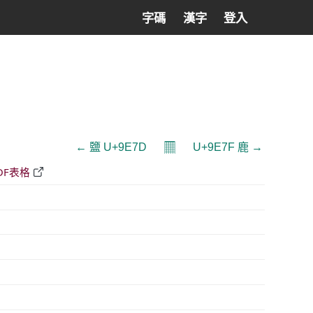
字碼
漢字
登入
𝄜
← 鹽 U+9E7D
U+9E7F 鹿 →
DF表格