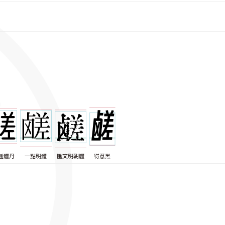
圓體丹
一點明體
匯文明朝體
得意黑