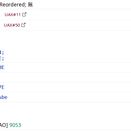
_Reordered; 無
形
UAX#11
立
UAX#50
4;
E;
BE
7E
%be
UAO]
9053