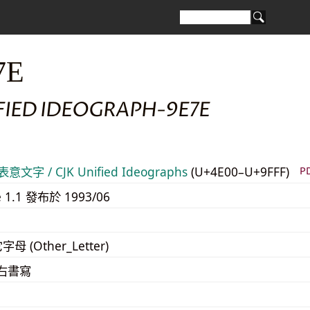
7E
FIED IDEOGRAPH-9E7E
意文字 / CJK Unified Ideographs
(U+4E00–U+9FFF)
P
e 1.1 發布於 1993/06
字母 (Other_Letter)
至右書寫