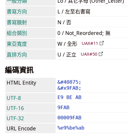
一般分類
Lo / 其它字母 (Other_Letter)
書寫方向
L / 左至右書寫
書寫鏡射
N / 否
組合類別
0 / Not_Reordered; 無
東亞寬度
W / 全形
UAX#11
直排方向
U / 正立
UAX#50
編碼資訊
HTML Entity
&#40875;
&#x9FAB;
UTF-8
E9 BE AB
UTF-16
9FAB
UTF-32
00009FAB
URL Encode
%e9%be%ab