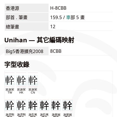
H-8CBB
香港源
部首 . 筆畫
159.5 /
⾞
部 5 畫
12
總筆畫
Unihan — 其它編碼映射
8CBB
Big5香港擴充2008
字型收錄
思源宋
思源宋
思源宋
TW
HK
CN
源流明
源流明
源石黑
源石黑
源泉圓
源泉圓