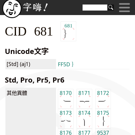
681
CID 681
Unicode文字
[Std] (aj1)
FF5D ｝
Std, Pro, Pr5, Pr6
其他異體
8170
8171
8172
8173
8174
8175
8176
8177
9537